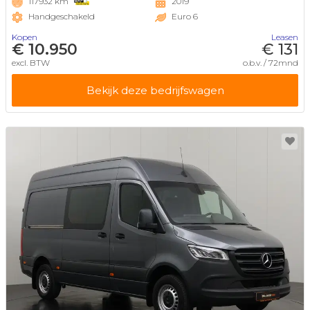
117932 km
2019
Handgeschakeld
Euro 6
Kopen
Leasen
€ 10.950
€ 131
excl. BTW
o.b.v. / 72mnd
Bekijk deze bedrijfswagen