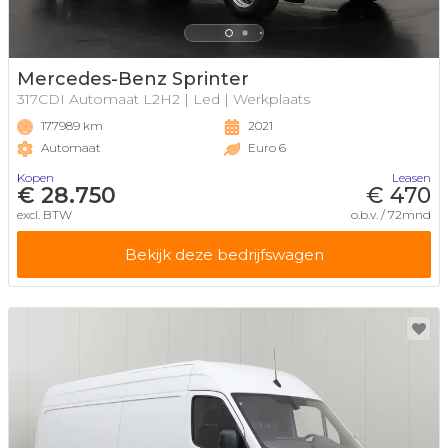
Mercedes-Benz Sprinter
317CDI Automaat L2H2 | Led | Werkplaats
177989 km
2021
Automaat
Euro 6
Kopen
Leasen
€ 28.750
€ 470
excl. BTW
o.b.v. / 72mnd
Bekijk deze bedrijfswagen