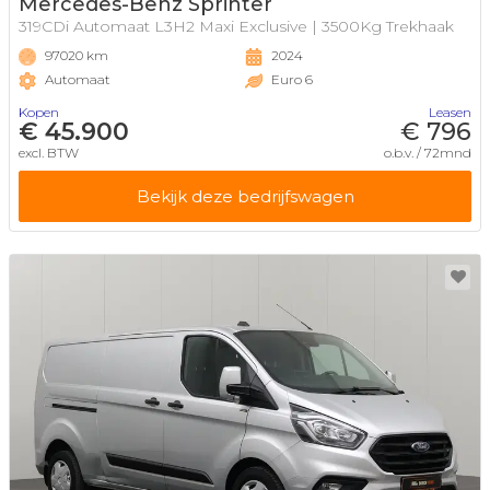
Mercedes-Benz Sprinter
319CDi Automaat L3H2 Maxi Exclusive | 3500Kg Trekhaak
97020 km
2024
Automaat
Euro 6
Kopen
Leasen
€ 45.900
€ 796
excl. BTW
o.b.v. / 72mnd
Bekijk deze bedrijfswagen