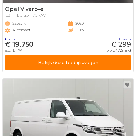
Opel Vivaro-e
L2H1 Edition 75 kWh
22527 km
2020
Automaat
Euro
Kopen
Leasen
€ 19.750
€ 299
excl. BTW
o.b.v. / 72mnd
Bekijk deze bedrijfswagen