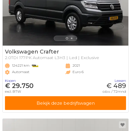
Volkswagen Crafter
2.0TDI 177PK Automaat L3H3 | Led | Exclusive
124221 km
2021
Automaat
Euro 6
Kopen
Leasen
€ 29.750
€ 489
excl. BTW
o.b.v. / 72mnd
Bekijk deze bedrijfswagen