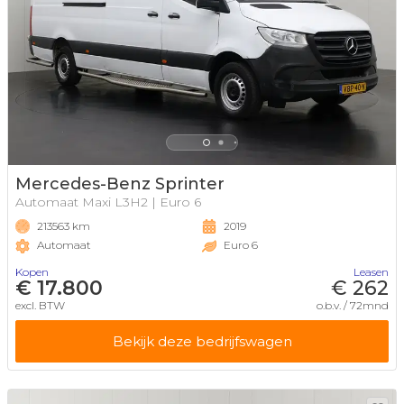
Mercedes-Benz Sprinter
Automaat Maxi L3H2 | Euro 6
213563 km
2019
Automaat
Euro 6
Kopen
Leasen
€ 17.800
€ 262
excl. BTW
o.b.v. / 72mnd
Bekijk deze bedrijfswagen