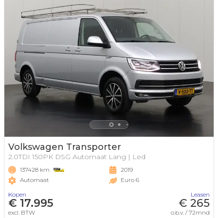
Volkswagen Transporter
2.0TDI 150PK DSG Automaat Lang | Led
137428 km
2019
Automaat
Euro 6
Kopen
Leasen
€ 17.995
€ 265
excl. BTW
o.b.v. / 72mnd