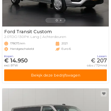
Ford Transit Custom
2.0TDCi 130PK Lang | Achterdeuren
178075 km
2021
Handgeschakeld
Euro 6
Kopen
Leasen
€ 14.950
€ 207
excl. BTW
o.b.v. / 72mnd
Bekijk deze bedrijfswagen