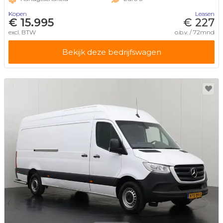
Kopen
Leasen
€ 15.995
€ 227
excl. BTW
o.b.v. / 72mnd
Bekijk deze bedrijfswagen