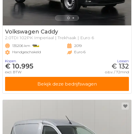
Volkswagen Caddy
2.0TDI 102PK Imperiaal | Trekhaak | Euro 6
135206 km
2019
Handgeschakeld
Euro 6
Kopen
Leasen
€ 10.995
€ 132
excl. BTW
o.b.v. / 72mnd
Bekijk deze bedrijfswagen