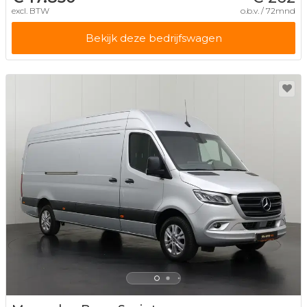
excl. BTW
o.b.v. / 72mnd
Bekijk deze bedrijfswagen