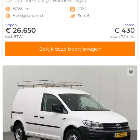
2.0TDCi 136PK Lang | Business Digital
80183 km
2024
Handgeschakeld
Euro 6
Kopen
Leasen
€ 26.650
€ 430
excl. BTW
o.b.v. / 72mnd
Bekijk deze bedrijfswagen