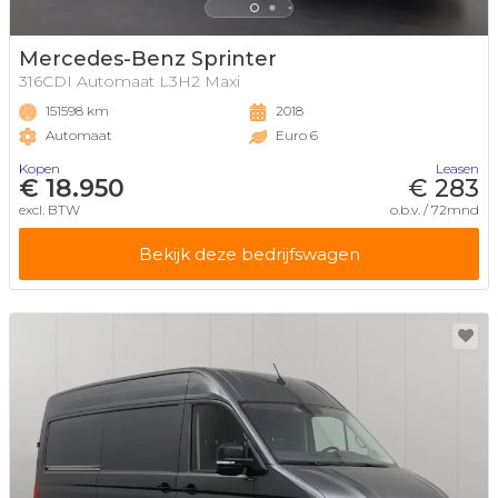
Mercedes-Benz Sprinter
316CDI Automaat L3H2 Maxi
151598 km
2018
Automaat
Euro 6
Kopen
Leasen
€ 18.950
€ 283
excl. BTW
o.b.v. / 72mnd
Bekijk deze bedrijfswagen