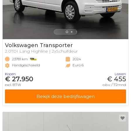
Volkswagen Transporter
2.0TDI Lang Highline | 2xSchuifdeur
23781 km
2024
Handgeschakeld
Euro 6
Kopen
Leasen
€ 27.950
€ 455
excl. BTW
o.b.v. / 72mnd
Bekijk deze bedrijfswagen