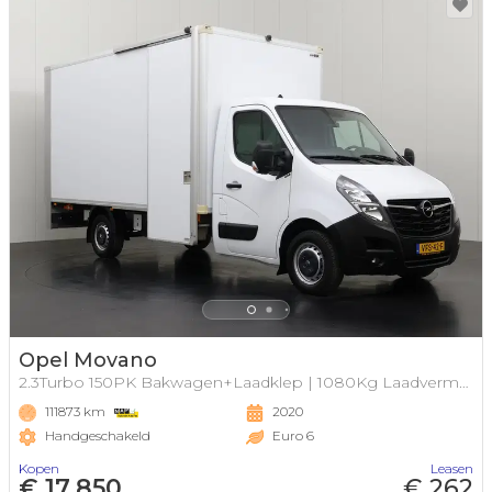
Opel Movano
2.3Turbo 150PK Bakwagen+Laadklep | 1080Kg Laadvermogen
111873 km
2020
Handgeschakeld
Euro 6
Kopen
Leasen
€ 17.850
€ 262