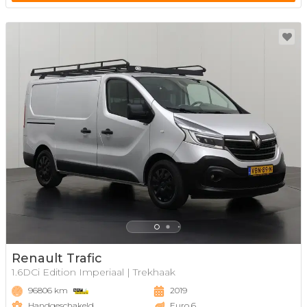
Renault Trafic
1.6DCi Edition Imperiaal | Trekhaak
96806 km
2019
Handgeschakeld
Euro 6