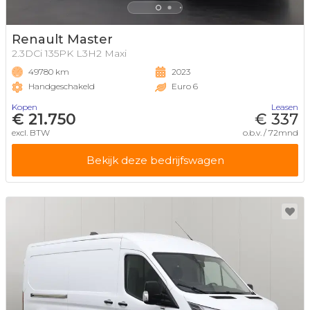
Renault Master
2.3DCi 135PK L3H2 Maxi
49780 km
2023
Handgeschakeld
Euro 6
Kopen
Leasen
€ 21.750
€ 337
excl. BTW
o.b.v. / 72mnd
Bekijk deze bedrijfswagen