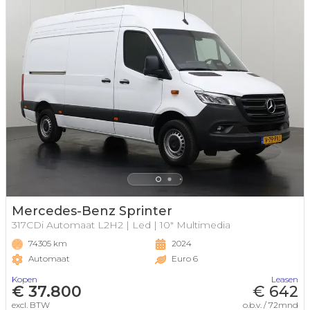
Mercedes-Benz Sprinter
317CDi Automaat L2H2 | Led | 10" Multimedia
74305 km
2024
Automaat
Euro 6
Kopen
Leasen
€ 37.800
€ 642
excl. BTW
o.b.v. / 72mnd