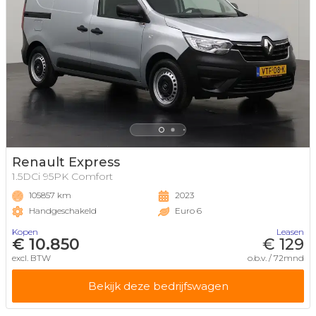
Renault Express
1.5DCi 95PK Comfort
105857 km
2023
Handgeschakeld
Euro 6
Kopen
Leasen
€ 10.850
€ 129
excl. BTW
o.b.v. / 72mnd
Bekijk deze bedrijfswagen