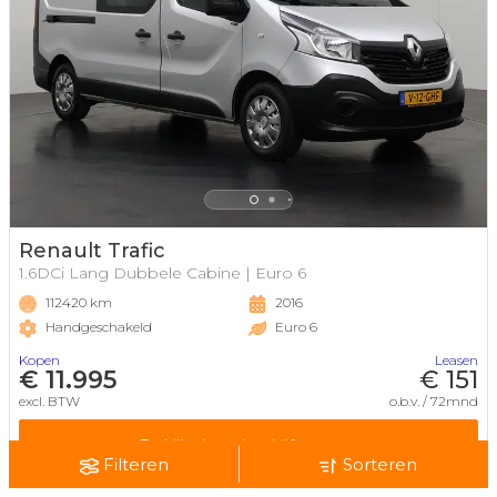
Renault Trafic
1.6DCi Lang Dubbele Cabine | Euro 6
112420 km
2016
Handgeschakeld
Euro 6
Kopen
Leasen
€ 11.995
€ 151
excl. BTW
o.b.v. / 72mnd
Bekijk deze bedrijfswagen
Filteren
Sorteren