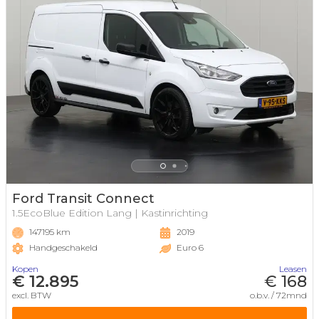
Ford Transit Connect
1.5EcoBlue Edition Lang | Kastinrichting
147195 km
2019
Handgeschakeld
Euro 6
Kopen
Leasen
€ 12.895
€ 168
excl. BTW
o.b.v. / 72mnd