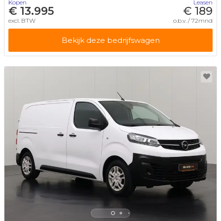
Kopen
Leasen
€ 13.995
€ 189
excl. BTW
o.b.v. / 72mnd
Bekijk deze bedrijfswagen