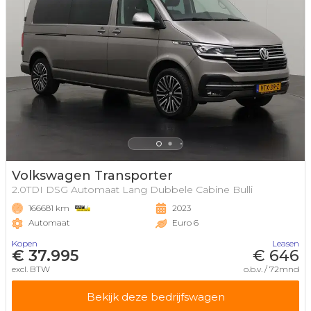
Volkswagen Transporter
2.0TDI DSG Automaat Lang Dubbele Cabine Bulli
166681 km
2023
Automaat
Euro 6
Kopen
Leasen
€ 37.995
€ 646
excl. BTW
o.b.v. / 72mnd
Bekijk deze bedrijfswagen