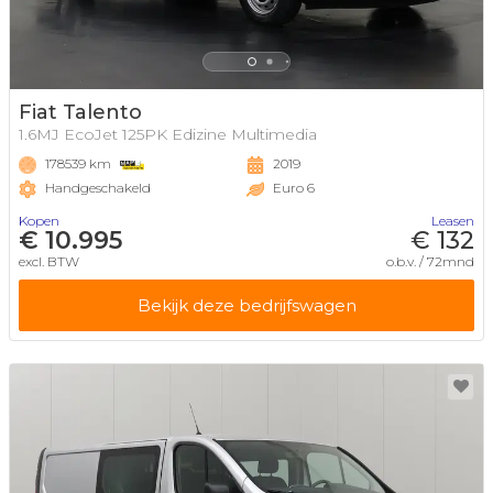
Fiat Talento
1.6MJ EcoJet 125PK Edizine Multimedia
178539 km
2019
Handgeschakeld
Euro 6
Kopen
Leasen
€ 10.995
€ 132
excl. BTW
o.b.v. / 72mnd
Bekijk deze bedrijfswagen