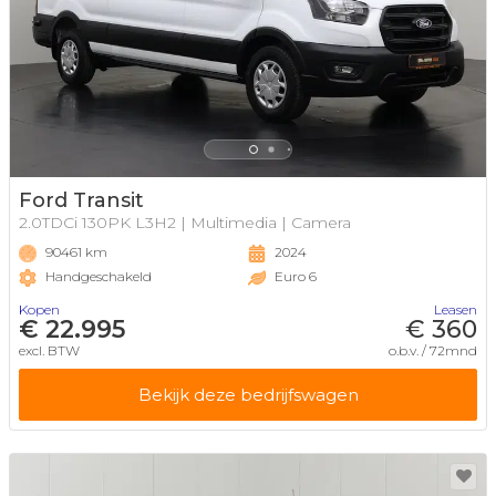
Ford Transit
2.0TDCi 130PK L3H2 | Multimedia | Camera
90461 km
2024
Handgeschakeld
Euro 6
Kopen
Leasen
€ 22.995
€ 360
excl. BTW
o.b.v. / 72mnd
Bekijk deze bedrijfswagen