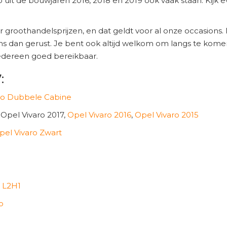
uit de bouwjaren 2016, 2018 en 2019 ook vaak staan. Kijk e
r groothandelsprijzen, en dat geldt voor al onze occasions. 
ns dan gerust. Je bent ook altijd welkom om langs te kome
r iedereen goed bereikbaar.
:
ro Dubbele Cabine
, Opel Vivaro 2017,
Opel Vivaro 2016
,
Opel Vivaro 2015
pel Vivaro Zwart
o L2H1
o