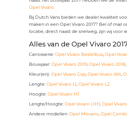
naast het bouwjaar 2017 hebben we de Vivaro 
Opel Vivaro.
Bij Dutch Vans bieden we dealer kwaliteit voo
maken in een Opel Vivaro 2017? Bel of mail o
locatie, direct naast de snelweg, zijn wij voo
Alles van de Opel Vivaro 2017
Carrosserie:
Opel Vivaro Bestelbus
,
Opel Viva
Bouwjaar:
Opel Vivaro 2019
,
Opel Vivaro 2018
Kleur(en):
Opel Vivaro Grijs
,
Opel Vivaro Wit
,
O
Lengte:
Opel Vivaro L1
,
Opel Vivaro L2
Hoogte:
Opel Vivaro H1
Lengte/Hoogte:
Opel Vivaro L1H1
,
Opel Vivar
Andere modellen:
Opel Movano
,
Opel Comb