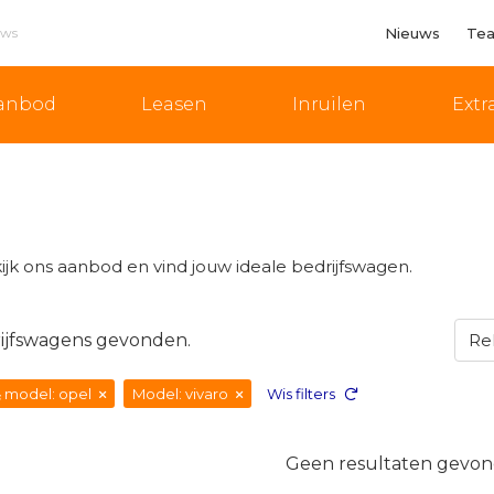
ews
Nieuws
Te
anbod
Leasen
Inruilen
Extra
ijk ons aanbod en vind jouw ideale bedrijfswagen.
ijfswagens gevonden.
 model: opel
Model: vivaro
Wis filters
Geen resultaten gevon