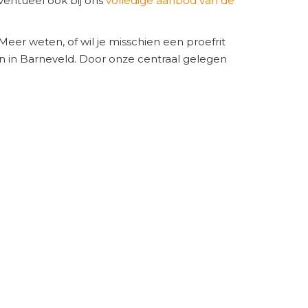
ventueel ook bij ons
volledige aanbod van de
Meer weten, of wil je misschien een proefrit
n in Barneveld. Door onze centraal gelegen