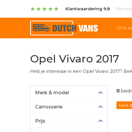
★
★
★
★
★
Klantwaardering 9.8
1393 revi
Ons a
Opel Vivaro 2017
Heb je interesse in een Opel Vivaro 2017? Bek
0
bedr
Merk & model
Merk &
Carrosserie
Prijs