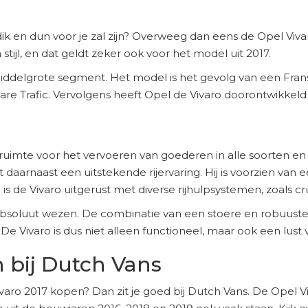
ik en dun voor je zal zijn? Overweeg dan eens de Opel Viva
tijl, en dat geldt zeker ook voor het model uit 2017.
 middelgrote segment. Het model is het gevolg van een Fra
kbare Trafic. Vervolgens heeft Opel de Vivaro doorontwikkeld 
imte voor het vervoeren van goederen in alle soorten en m
daarnaast een uitstekende rijervaring. Hij is voorzien van 
s de Vivaro uitgerust met diverse rijhulpsystemen, zoals c
bsoluut wezen. De combinatie van een stoere en robuuste
 De Vivaro is dus niet alleen functioneel, maar ook een lust 
 bij Dutch Vans
ro 2017 kopen? Dan zit je goed bij Dutch Vans. De Opel Vi