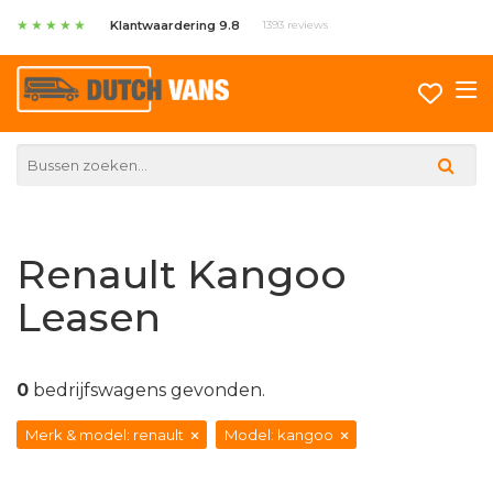
★
★
★
★
★
Klantwaardering 9.8
1393 reviews
Renault Kangoo
Leasen
0
bedrijfswagens gevonden.
Merk & model: renault
Model: kangoo