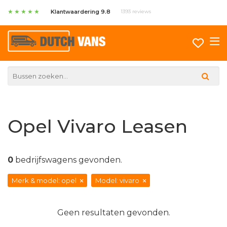
★
★
★
★
★
Klantwaardering 9.8
1393 reviews
Opel Vivaro Leasen
0
bedrijfswagens gevonden.
Merk & model: opel
Model: vivaro
Geen resultaten gevonden.