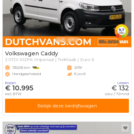
Volkswagen Caddy
2.0TDI 102PK Imperiaal | Trekhaak | Euro 6
135206 km
2019
Handgeschakeld
Euro 6
Kopen
Leasen
€ 10.995
€ 132
excl. BTW
o.b.v. / 72mnd
Bekijk deze bedrijfswagen