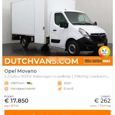
Opel Movano
2.3Turbo 150PK Bakwagen+Laadklep | 1080Kg Laadvermogen
111873 km
2020
Handgeschakeld
Euro 6
Kopen
Leasen
€ 17.850
€ 262
excl. BTW
o.b.v. / 72mnd