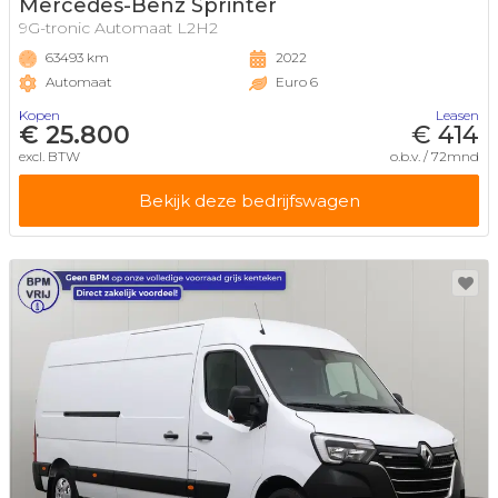
Mercedes-Benz Sprinter
9G-tronic Automaat L2H2
63493 km
2022
Automaat
Euro 6
Kopen
Leasen
€ 25.800
€ 414
excl. BTW
o.b.v. / 72mnd
Bekijk deze bedrijfswagen