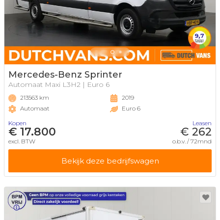
Mercedes-Benz Sprinter
Automaat Maxi L3H2 | Euro 6
213563 km
2019
Automaat
Euro 6
Kopen
Leasen
€ 17.800
€ 262
excl. BTW
o.b.v. / 72mnd
Bekijk deze bedrijfswagen