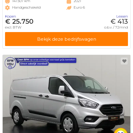
147307 km
2021
Handgeschakeld
Euro 6
Kopen
Leasen
€ 25.750
€ 413
excl. BTW
o.b.v. / 72mnd
Bekijk deze bedrijfswagen