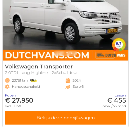
Volkswagen Transporter
2.0TDI Lang Highline | 2xSchuifdeur
23781 km
2024
Handgeschakeld
Euro 6
Kopen
Leasen
€ 27.950
€ 455
excl. BTW
o.b.v. / 72mnd
Bekijk deze bedrijfswagen