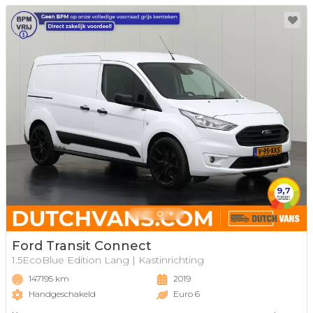
Ford Transit Connect
1.5EcoBlue Edition Lang | Kastinrichting
147195 km
2019
Handgeschakeld
Euro 6