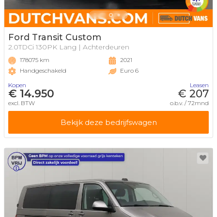
Ford Transit Custom
2.0TDCi 130PK Lang | Achterdeuren
178075 km
2021
Handgeschakeld
Euro 6
Kopen
Leasen
€ 14.950
€ 207
excl. BTW
o.b.v. / 72mnd
Bekijk deze bedrijfswagen