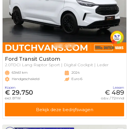
Ford Transit Custom
2.0TDCI Lang Raptor Sport | Digital Cockpit | Leder
63461 km
2024
Handgeschakeld
Euro 6
Kopen
Leasen
€ 29.750
€ 489
excl. BTW
o.b.v. / 72mnd
Bekijk deze bedrijfswagen