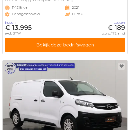
114218 km
2021
Handgeschakeld
Euro 6
Kopen
Leasen
€ 13.995
€ 189
excl. BTW
o.b.v. / 72mnd
Bekijk deze bedrijfswagen