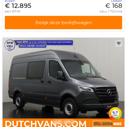
Kopen
Leasen
€ 12.895
€ 168
excl. BTW
o.b.v. / 72mnd
Bekijk deze bedrijfswagen