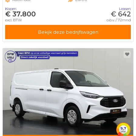
Kopen
Leasen
€ 37.800
€ 642
excl. BTW
o.b.v. / 72mnd
Bekijk deze bedrijfswagen