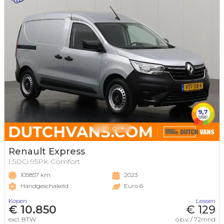
Renault Express
1.5DCi 95PK Comfort
105857 km
2023
Handgeschakeld
Euro 6
Kopen
Leasen
€ 10.850
€ 129
excl. BTW
o.b.v. / 72mnd