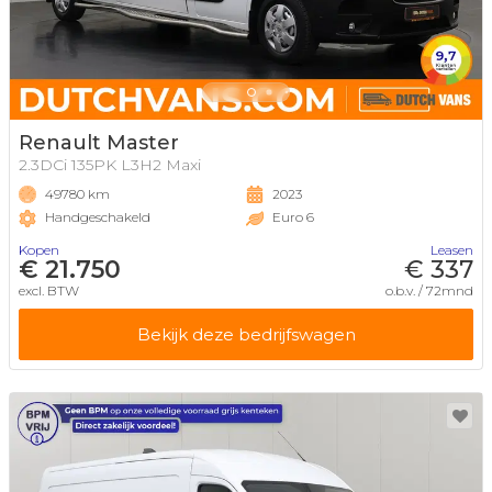
Renault Master
2.3DCi 135PK L3H2 Maxi
49780 km
2023
Handgeschakeld
Euro 6
Kopen
Leasen
€ 21.750
€ 337
excl. BTW
o.b.v. / 72mnd
Bekijk deze bedrijfswagen