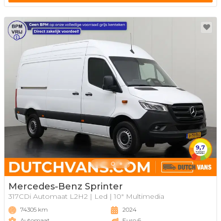
Mercedes-Benz Sprinter
317CDi Automaat L2H2 | Led | 10" Multimedia
74305 km
2024
Automaat
Euro 6