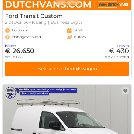
Ford Transit Custom
2.0TDCi 136PK Lang | Business Digital
80183 km
2024
Handgeschakeld
Euro 6
Kopen
Leasen
€ 26.650
€ 430
excl. BTW
o.b.v. / 72mnd
Bekijk deze bedrijfswagen