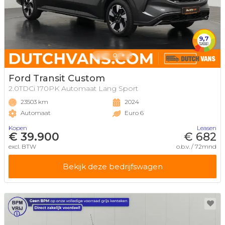
Ford Transit Custom
2.0TDCi 170PK Automaat Lang Sport
23503 km
2024
Automaat
Euro 6
Kopen
Leasen
€ 39.900
€ 682
excl. BTW
o.b.v. / 72mnd
Bekijk deze bedrijfswagen