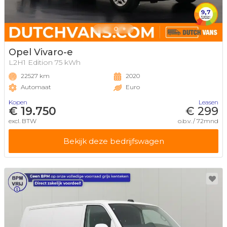
Opel Vivaro-e
L2H1 Edition 75 kWh
22527 km
2020
Automaat
Euro
Kopen
Leasen
€ 19.750
€ 299
excl. BTW
o.b.v. / 72mnd
Bekijk deze bedrijfswagen