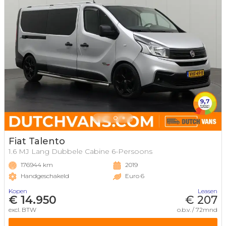
Fiat Talento
1.6 MJ Lang Dubbele Cabine 6-Persoons
176944 km
2019
Handgeschakeld
Euro 6
Kopen
Leasen
€ 14.950
€ 207
excl. BTW
o.b.v. / 72mnd