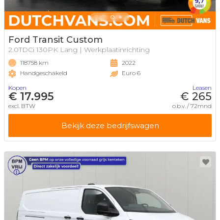
Ford Transit Custom
2.0TDCi 130PK Lang | Werkplaatinrichting
118758 km
2022
Handgeschakeld
Euro 6
Kopen
Leasen
€ 17.995
€ 265
excl. BTW
o.b.v. / 72mnd
Bekijk deze bedrijfswagen