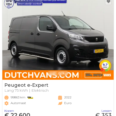
Peugeot e-Expert
Lang 75 kWh | Elektrisch
99863 km
2022
Automaat
Euro
Kopen
Leasen
€ 22.600
€ 353