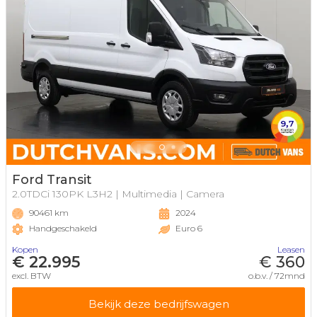
Ford Transit
2.0TDCi 130PK L3H2 | Multimedia | Camera
90461 km
2024
Handgeschakeld
Euro 6
Kopen
Leasen
€ 22.995
€ 360
excl. BTW
o.b.v. / 72mnd
Bekijk deze bedrijfswagen