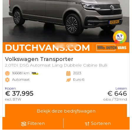
Volkswagen Transporter
2.0TDI DSG Automaat Lang Dubbele Cabine Bulli
166681 km
2023
Automaat
Euro 6
Kopen
Leasen
€ 37.995
€ 646
excl. BTW
o.b.v. / 72mnd
Bekijk deze bedrijfswagen
Filteren
Sorteren