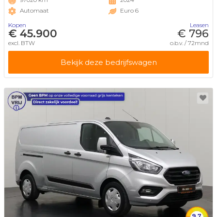
Automaat
Euro 6
Kopen
Leasen
€ 45.900
€ 796
excl. BTW
o.b.v. / 72mnd
Bekijk deze bedrijfswagen