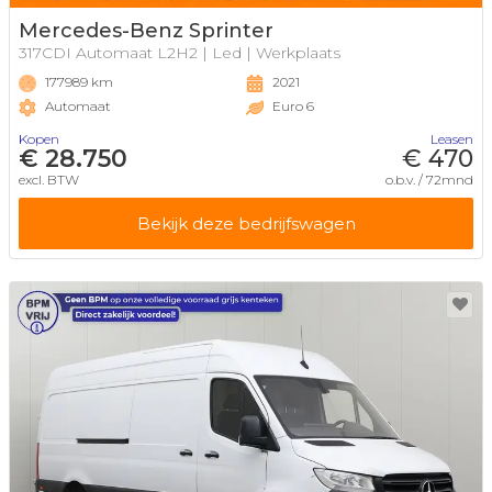
Mercedes-Benz Sprinter
317CDI Automaat L2H2 | Led | Werkplaats
177989 km
2021
Automaat
Euro 6
Kopen
Leasen
€ 28.750
€ 470
excl. BTW
o.b.v. / 72mnd
Bekijk deze bedrijfswagen