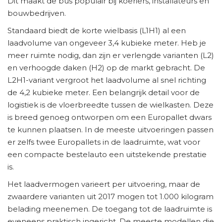
Dit maakt de bus populair bij koeriers, installateurs en
bouwbedrijven.
Standaard biedt de korte wielbasis (L1H1) al een
laadvolume van ongeveer 3,4 kubieke meter. Heb je
meer ruimte nodig, dan zijn er verlengde varianten (L2)
en verhoogde daken (H2) op de markt gebracht. De
L2H1-variant vergroot het laadvolume al snel richting
de 4,2 kubieke meter. Een belangrijk detail voor de
logistiek is de vloerbreedte tussen de wielkasten. Deze
is breed genoeg ontworpen om een Europallet dwars
te kunnen plaatsen. In de meeste uitvoeringen passen
er zelfs twee Europallets in de laadruimte, wat voor
een compacte bestelauto een uitstekende prestatie
is.
Het laadvermogen varieert per uitvoering, maar de
zwaardere varianten uit 2017 mogen tot 1.000 kilogram
belading meenemen. De toegang tot de laadruimte is
eveneens praktisch ingericht. De meeste modellen die