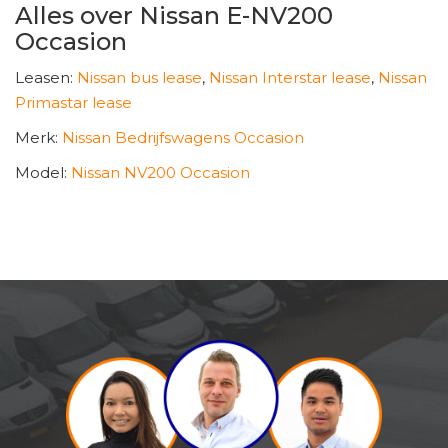
Alles over Nissan E-NV200
Occasion
Leasen:
Nissan bus lease
,
Nissan Interstar lease
,
Nissan
Primastar lease
Merk:
Nissan Bedrijfswagens Occasion
Model:
Nissan NV200 Occasion