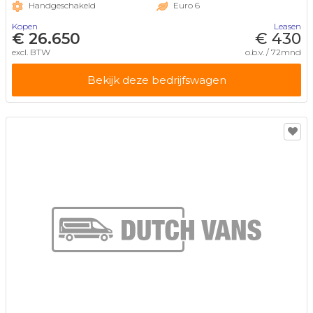
Handgeschakeld
Euro 6
Kopen
Leasen
€ 26.650
€ 430
excl. BTW
o.b.v. / 72mnd
Bekijk deze bedrijfswagen