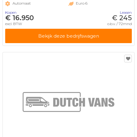
Automaat
Euro 6
Kopen
Leasen
€ 16.950
€ 245
excl. BTW
o.b.v. / 72mnd
Bekijk deze bedrijfswagen