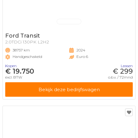
Ford Transit
2.0TDCi 130PK L2H2
38757 km
2024
Handgeschakeld
Euro 6
Kopen
Leasen
€ 19.750
€ 299
excl. BTW
o.b.v. / 72mnd
Bekijk deze bedrijfswagen