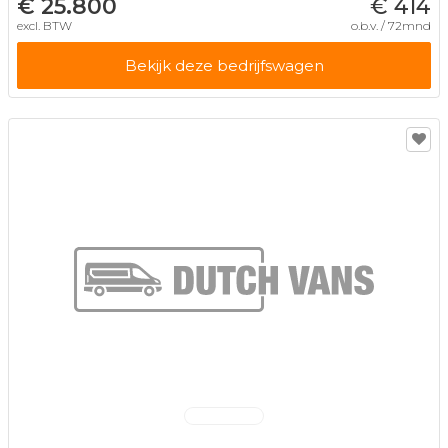
€ 25.800
€ 414
excl. BTW
o.b.v. / 72mnd
Bekijk deze bedrijfswagen