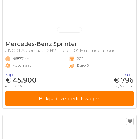
Mercedes-Benz Sprinter
317CDI Automaat L2H2 | Led | 10" Multimedia Touch
45877 km
2024
Automaat
Euro 6
Kopen
Leasen
€ 45.900
€ 796
excl. BTW
o.b.v. / 72mnd
Bekijk deze bedrijfswagen