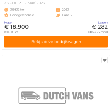
317CDI L3H2 Maxi 2023
316832 km
2023
Handgeschakeld
Euro 6
Kopen
Leasen
€ 18.900
€ 282
excl. BTW
o.b.v. / 72mnd
Bekijk deze bedrijfswagen