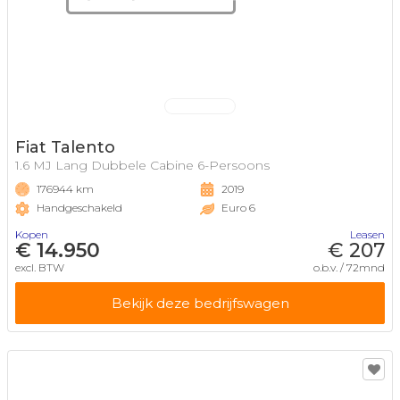
Fiat Talento
1.6 MJ Lang Dubbele Cabine 6-Persoons
176944 km
2019
Handgeschakeld
Euro 6
Kopen
Leasen
€ 14.950
€ 207
excl. BTW
o.b.v. / 72mnd
Bekijk deze bedrijfswagen