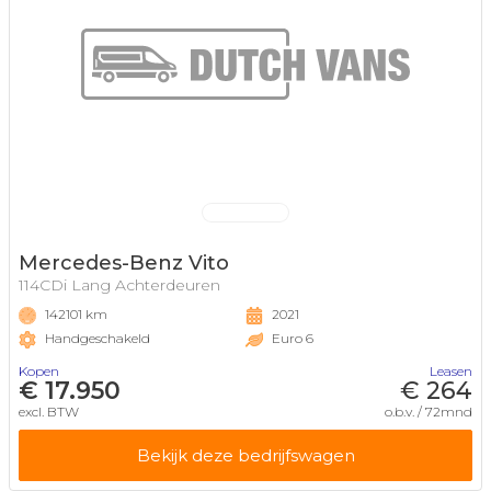
Mercedes-Benz Vito
114CDi Lang Achterdeuren
142101 km
2021
Handgeschakeld
Euro 6
Kopen
Leasen
€ 17.950
€ 264
excl. BTW
o.b.v. / 72mnd
Bekijk deze bedrijfswagen