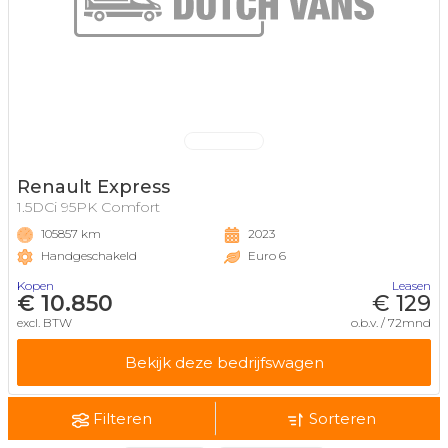
Renault Express
1.5DCi 95PK Comfort
105857 km
2023
Handgeschakeld
Euro 6
Kopen
Leasen
€ 10.850
€ 129
excl. BTW
o.b.v. / 72mnd
Bekijk deze bedrijfswagen
Filteren
Sorteren