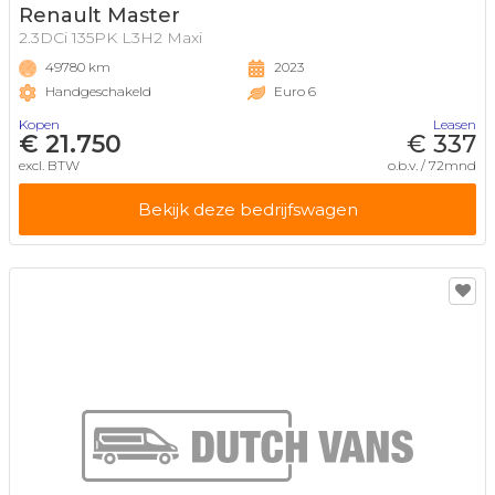
Renault Master
2.3DCi 135PK L3H2 Maxi
49780 km
2023
Handgeschakeld
Euro 6
Kopen
Leasen
€ 21.750
€ 337
excl. BTW
o.b.v. / 72mnd
Bekijk deze bedrijfswagen