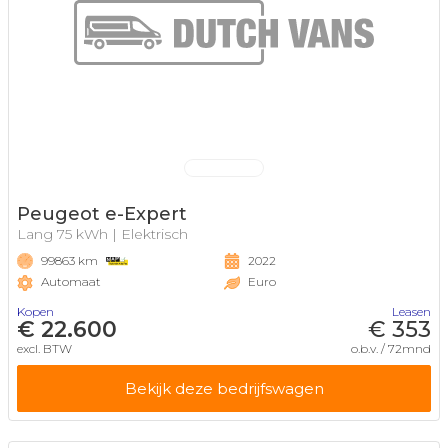
Peugeot e-Expert
Lang 75 kWh | Elektrisch
99863 km
2022
Automaat
Euro
Kopen
Leasen
€ 22.600
€ 353
excl. BTW
o.b.v. / 72mnd
Bekijk deze bedrijfswagen