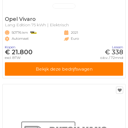
Opel Vivaro
Lang Edition 75 kWh | Elektrisch
50776 km
2021
Automaat
Euro
Kopen
Leasen
€ 21.800
€ 338
excl. BTW
o.b.v. / 72mnd
Bekijk deze bedrijfswagen