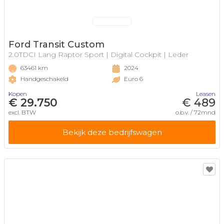
Ford Transit Custom
2.0TDCI Lang Raptor Sport | Digital Cockpit | Leder
63461 km
2024
Handgeschakeld
Euro 6
Kopen
Leasen
€ 29.750
€ 489
excl. BTW
o.b.v. / 72mnd
Bekijk deze bedrijfswagen