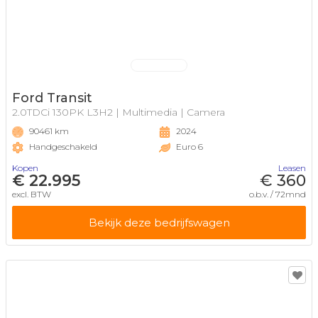
Ford Transit
2.0TDCi 130PK L3H2 | Multimedia | Camera
90461 km
2024
Handgeschakeld
Euro 6
Kopen
Leasen
€ 22.995
€ 360
excl. BTW
o.b.v. / 72mnd
Bekijk deze bedrijfswagen