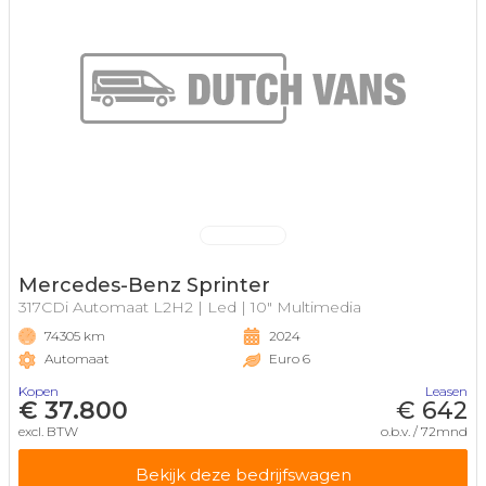
Mercedes-Benz Sprinter
317CDi Automaat L2H2 | Led | 10" Multimedia
74305 km
2024
Automaat
Euro 6
Kopen
Leasen
€ 37.800
€ 642
excl. BTW
o.b.v. / 72mnd
Bekijk deze bedrijfswagen