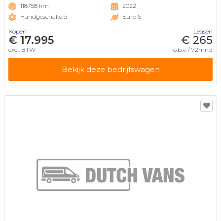
118758 km
2022
Handgeschakeld
Euro 6
Kopen
Leasen
€ 17.995
€ 265
excl. BTW
o.b.v. / 72mnd
Bekijk deze bedrijfswagen