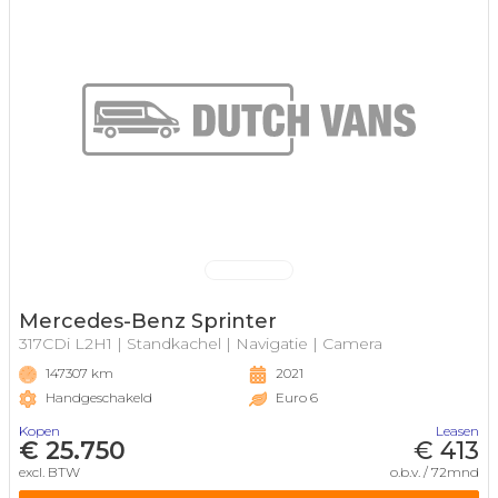
Mercedes-Benz Sprinter
317CDi L2H1 | Standkachel | Navigatie | Camera
147307 km
2021
Handgeschakeld
Euro 6
Kopen
Leasen
€ 25.750
€ 413
excl. BTW
o.b.v. / 72mnd