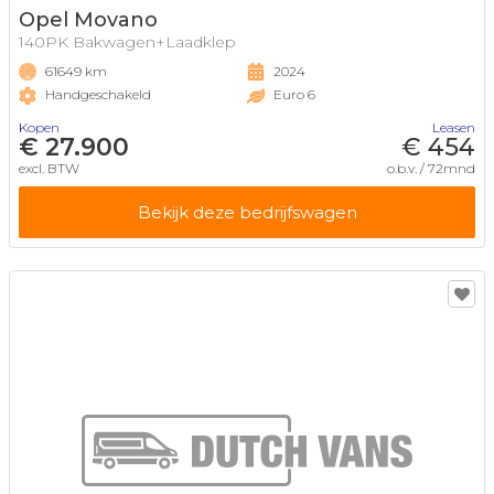
Opel Movano
140PK Bakwagen+Laadklep
61649 km
2024
Handgeschakeld
Euro 6
Kopen
Leasen
€ 27.900
€ 454
excl. BTW
o.b.v. / 72mnd
Bekijk deze bedrijfswagen