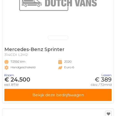
Mercedes-Benz Sprinter
314CDI L2H2
72592 km
2020
Handgeschakeld
Euro 6
Kopen
Leasen
€ 24.500
€ 389
excl. BTW
o.b.v. / 72mnd
Bekijk deze bedrijfswagen