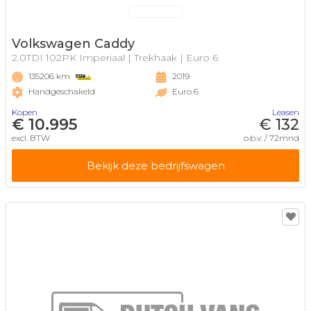
Volkswagen Caddy
2.0TDI 102PK Imperiaal | Trekhaak | Euro 6
135206 km
2019
Handgeschakeld
Euro 6
Kopen
Leasen
€ 10.995
€ 132
excl. BTW
o.b.v. / 72mnd
Bekijk deze bedrijfswagen