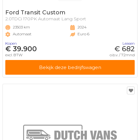
Ford Transit Custom
2.0TDCi 170PK Automaat Lang Sport
23503 km
2024
Automaat
Euro 6
Kopen
Leasen
€ 39.900
€ 682
excl. BTW
o.b.v. / 72mnd
Bekijk deze bedrijfswagen