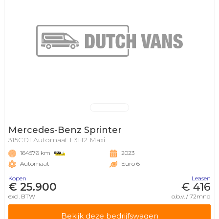
Mercedes-Benz Sprinter
315CDI Automaat L3H2 Maxi
164576 km
2023
Automaat
Euro 6
Kopen
Leasen
€ 25.900
€ 416
excl. BTW
o.b.v. / 72mnd
Bekijk deze bedrijfswagen