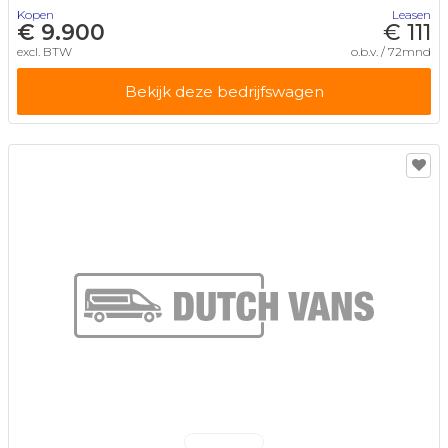
Kopen
Leasen
€ 9.900
€ 111
excl. BTW
o.b.v. / 72mnd
Bekijk deze bedrijfswagen