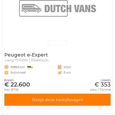
Peugeot e-Expert
Lang 75 kWh | Elektrisch
99863 km
2022
Automaat
Euro
Kopen
Leasen
€ 22.600
€ 353
excl. BTW
o.b.v. / 72mnd
Bekijk deze bedrijfswagen