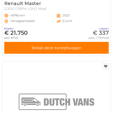
Renault Master
2.3DCi 135PK L3H2 Maxi
49780 km
2023
Handgeschakeld
Euro 6
Kopen
Leasen
€ 21.750
€ 337
excl. BTW
o.b.v. / 72mnd
Bekijk deze bedrijfswagen