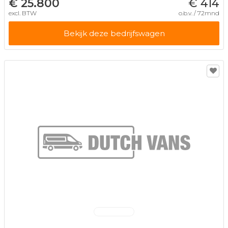
€ 25.800
€ 414
excl. BTW
o.b.v. / 72mnd
Bekijk deze bedrijfswagen