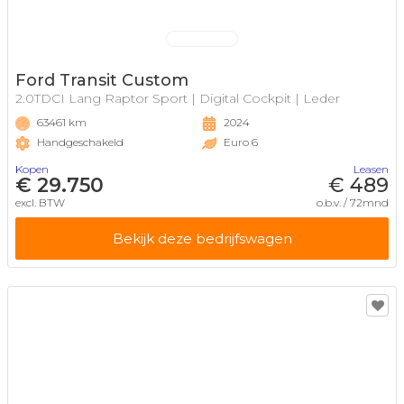
Ford Transit Custom
2.0TDCI Lang Raptor Sport | Digital Cockpit | Leder
63461 km
2024
Handgeschakeld
Euro 6
Kopen
Leasen
€ 29.750
€ 489
excl. BTW
o.b.v. / 72mnd
Bekijk deze bedrijfswagen