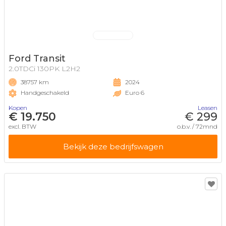
Ford Transit
2.0TDCi 130PK L2H2
38757 km
2024
Handgeschakeld
Euro 6
Kopen
Leasen
€ 19.750
€ 299
excl. BTW
o.b.v. / 72mnd
Bekijk deze bedrijfswagen