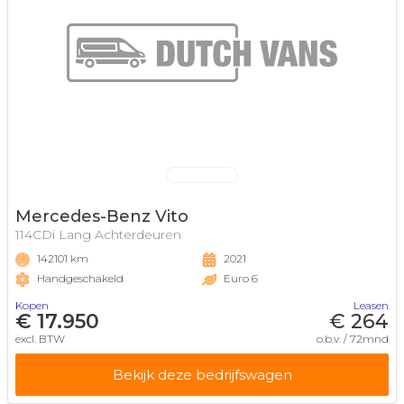
Mercedes-Benz Vito
114CDi Lang Achterdeuren
142101 km
2021
Handgeschakeld
Euro 6
Kopen
Leasen
€ 17.950
€ 264
excl. BTW
o.b.v. / 72mnd
Bekijk deze bedrijfswagen