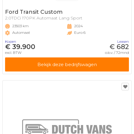
Ford Transit Custom
2.0TDCi 170PK Automaat Lang Sport
23503 km
2024
Automaat
Euro 6
Kopen
Leasen
€ 39.900
€ 682
excl. BTW
o.b.v. / 72mnd
Bekijk deze bedrijfswagen