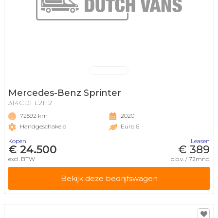
Mercedes-Benz Sprinter
314CDI L2H2
72592 km
2020
Handgeschakeld
Euro 6
Kopen
Leasen
€ 24.500
€ 389
excl. BTW
o.b.v. / 72mnd
Bekijk deze bedrijfswagen