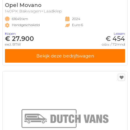
Opel Movano
140PK Bakwagen+Laadklep
61649 km
2024
Handgeschakeld
Euro 6
Kopen
Leasen
€ 27.900
€ 454
excl. BTW
o.b.v. / 72mnd
Bekijk deze bedrijfswagen