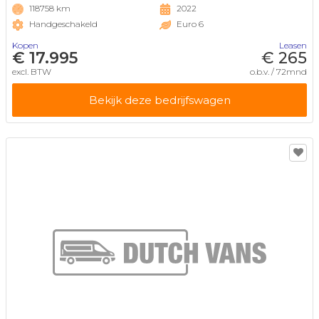
118758 km
2022
Handgeschakeld
Euro 6
Kopen
Leasen
€ 17.995
€ 265
excl. BTW
o.b.v. / 72mnd
Bekijk deze bedrijfswagen