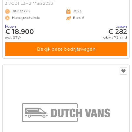
317CDI L3H2 Maxi 2023
316832 km
2023
Handgeschakeld
Euro 6
Kopen
Leasen
€ 18.900
€ 282
excl. BTW
o.b.v. / 72mnd
Bekijk deze bedrijfswagen