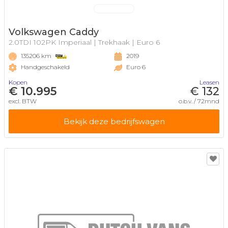
Volkswagen Caddy
2.0TDI 102PK Imperiaal | Trekhaak | Euro 6
135206 km
2019
Handgeschakeld
Euro 6
Kopen
Leasen
€ 10.995
€ 132
excl. BTW
o.b.v. / 72mnd
Bekijk deze bedrijfswagen