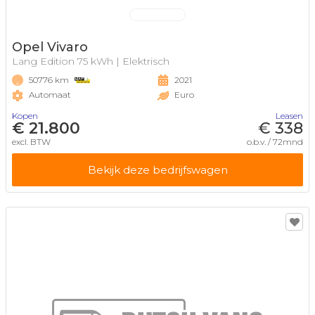
Opel Vivaro
Lang Edition 75 kWh | Elektrisch
50776 km
2021
Automaat
Euro
Kopen
Leasen
€ 21.800
€ 338
excl. BTW
o.b.v. / 72mnd
Bekijk deze bedrijfswagen