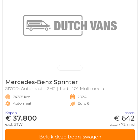
Mercedes-Benz Sprinter
317CDi Automaat L2H2 | Led | 10" Multimedia
74305 km
2024
Automaat
Euro 6
Kopen
Leasen
€ 37.800
€ 642
excl. BTW
o.b.v. / 72mnd
Bekijk deze bedrijfswagen