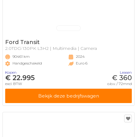
Ford Transit
2.0TDCi 130PK L3H2 | Multimedia | Camera
90461 km
2024
Handgeschakeld
Euro 6
Kopen
Leasen
€ 22.995
€ 360
excl. BTW
o.b.v. / 72mnd
Bekijk deze bedrijfswagen