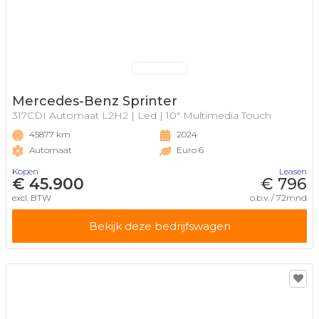
Mercedes-Benz Sprinter
317CDI Automaat L2H2 | Led | 10" Multimedia Touch
45877 km
2024
Automaat
Euro 6
Kopen
Leasen
€ 45.900
€ 796
excl. BTW
o.b.v. / 72mnd
Bekijk deze bedrijfswagen