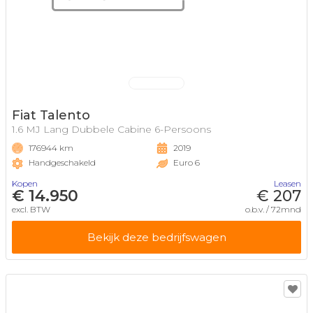
Fiat Talento
1.6 MJ Lang Dubbele Cabine 6-Persoons
176944 km
2019
Handgeschakeld
Euro 6
Kopen
Leasen
€ 14.950
€ 207
excl. BTW
o.b.v. / 72mnd
Bekijk deze bedrijfswagen