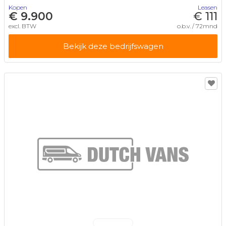
Kopen
Leasen
€ 9.900
€ 111
excl. BTW
o.b.v. / 72mnd
Bekijk deze bedrijfswagen