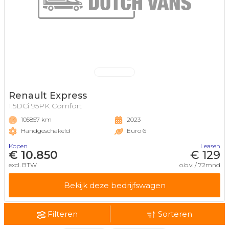
Renault Express
1.5DCi 95PK Comfort
105857 km
2023
Handgeschakeld
Euro 6
Kopen
Leasen
€ 10.850
€ 129
excl. BTW
o.b.v. / 72mnd
Bekijk deze bedrijfswagen
Filteren
Sorteren