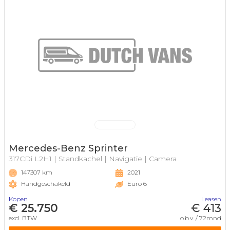
Mercedes-Benz Sprinter
317CDi L2H1 | Standkachel | Navigatie | Camera
147307 km
2021
Handgeschakeld
Euro 6
Kopen
Leasen
€ 25.750
€ 413
excl. BTW
o.b.v. / 72mnd