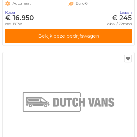
Automaat
Euro 6
Kopen
Leasen
€ 16.950
€ 245
excl. BTW
o.b.v. / 72mnd
Bekijk deze bedrijfswagen