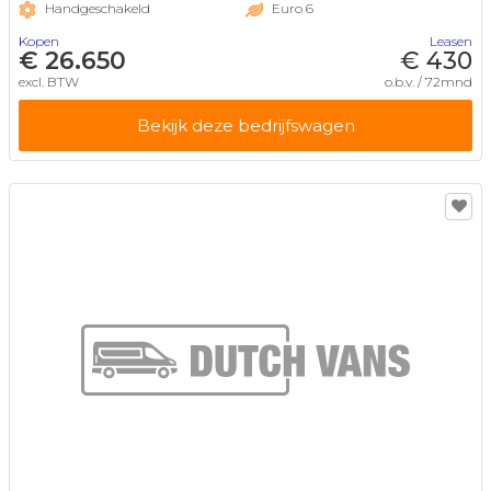
Handgeschakeld
Euro 6
Kopen
Leasen
€ 26.650
€ 430
excl. BTW
o.b.v. / 72mnd
Bekijk deze bedrijfswagen