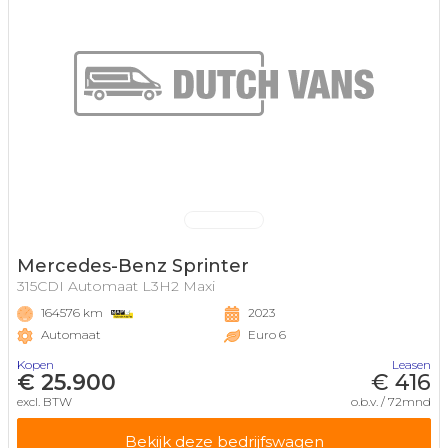
Mercedes-Benz Sprinter
315CDI Automaat L3H2 Maxi
164576 km
2023
Automaat
Euro 6
Kopen
Leasen
€ 25.900
€ 416
excl. BTW
o.b.v. / 72mnd
Bekijk deze bedrijfswagen