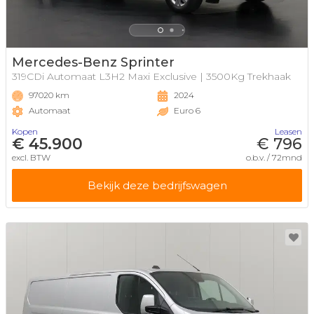
Mercedes-Benz Sprinter
319CDi Automaat L3H2 Maxi Exclusive | 3500Kg Trekhaak
97020 km
2024
Automaat
Euro 6
Kopen
Leasen
€ 45.900
€ 796
excl. BTW
o.b.v. / 72mnd
Bekijk deze bedrijfswagen