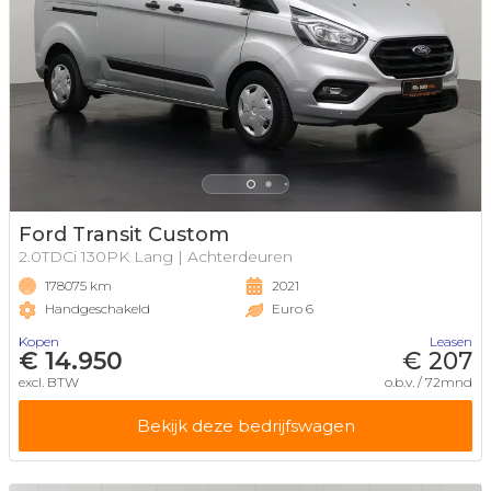
Ford Transit Custom
2.0TDCi 130PK Lang | Achterdeuren
178075 km
2021
Handgeschakeld
Euro 6
Kopen
Leasen
€ 14.950
€ 207
excl. BTW
o.b.v. / 72mnd
Bekijk deze bedrijfswagen