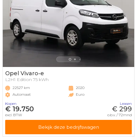
Opel Vivaro-e
L2H1 Edition 75 kWh
22527 km
2020
Automaat
Euro
Kopen
Leasen
€ 19.750
€ 299
excl. BTW
o.b.v. / 72mnd
Bekijk deze bedrijfswagen