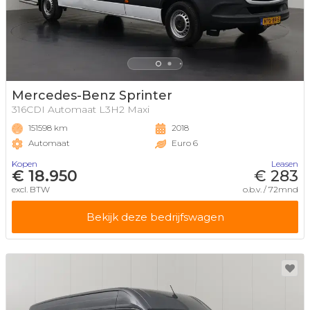
Mercedes-Benz Sprinter
316CDI Automaat L3H2 Maxi
151598 km
2018
Automaat
Euro 6
Kopen
Leasen
€ 18.950
€ 283
excl. BTW
o.b.v. / 72mnd
Bekijk deze bedrijfswagen