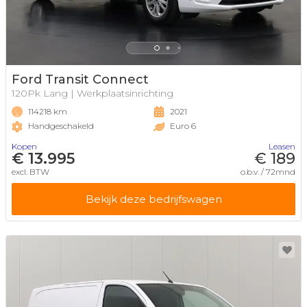
Ford Transit Connect
120Pk Lang | Werkplaatsinrichting
114218 km
2021
Handgeschakeld
Euro 6
Kopen
Leasen
€ 13.995
€ 189
excl. BTW
o.b.v. / 72mnd
Bekijk deze bedrijfswagen