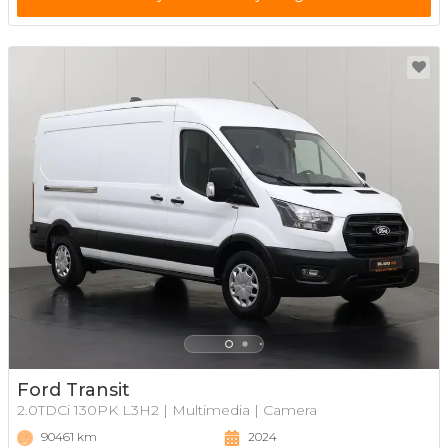
Ford Transit
2.0TDCi 130PK L3H2 | Multimedia | Camera
90461 km
2024