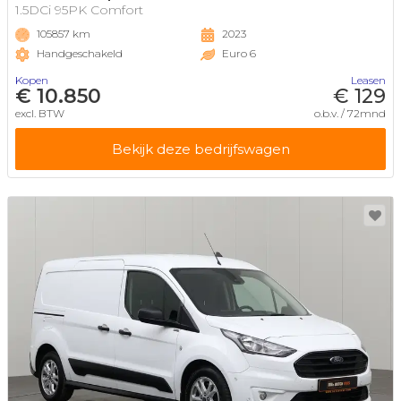
1.5DCi 95PK Comfort
105857 km
2023
Handgeschakeld
Euro 6
Kopen
Leasen
€ 10.850
€ 129
excl. BTW
o.b.v. / 72mnd
Bekijk deze bedrijfswagen