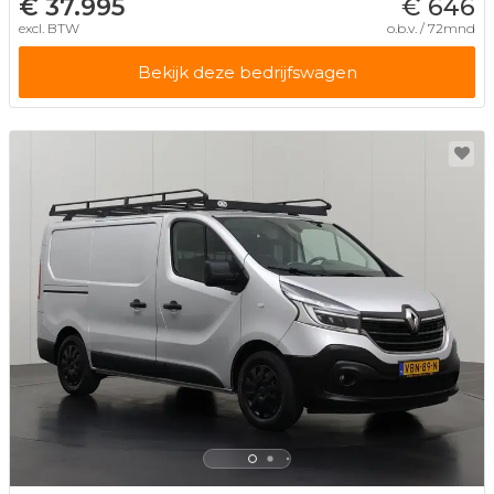
€ 37.995
€ 646
excl. BTW
o.b.v. / 72mnd
Bekijk deze bedrijfswagen