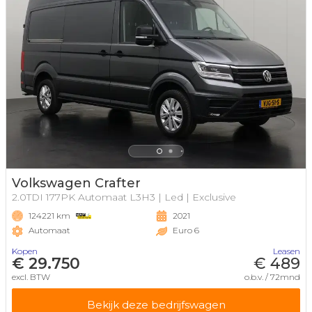
Volkswagen Crafter
2.0TDI 177PK Automaat L3H3 | Led | Exclusive
124221 km
2021
Automaat
Euro 6
Kopen
Leasen
€ 29.750
€ 489
excl. BTW
o.b.v. / 72mnd
Bekijk deze bedrijfswagen