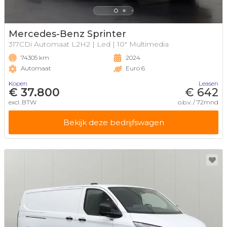
Mercedes-Benz Sprinter
317CDi Automaat L2H2 | Led | 10" Multimedia
74305 km
2024
Automaat
Euro 6
Kopen
Leasen
€ 37.800
€ 642
excl. BTW
o.b.v. / 72mnd
Bekijk deze bedrijfswagen