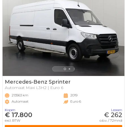
Mercedes-Benz Sprinter
Automaat Maxi L3H2 | Euro 6
213563 km
2019
Automaat
Euro 6
Kopen
Leasen
€ 17.800
€ 262
excl. BTW
o.b.v. / 72mnd