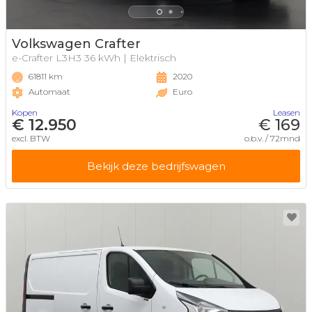
Volkswagen Crafter
e-Crafter L3H3 36 kWh | Elektrisch
61811 km
2020
Automaat
Euro
Kopen
Leasen
€ 12.950
€ 169
excl. BTW
o.b.v. / 72mnd
Bekijk deze bedrijfswagen