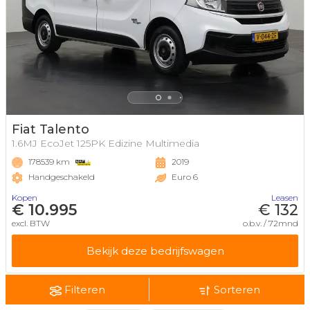
Fiat Talento
1.6MJ EcoJet 125PK Edizine Multimedia
178539 km
2019
Handgeschakeld
Euro 6
Kopen
Leasen
€ 10.995
€ 132
excl. BTW
o.b.v. / 72mnd
Bekijk deze bedrijfswagen
Filteren
Sorteren