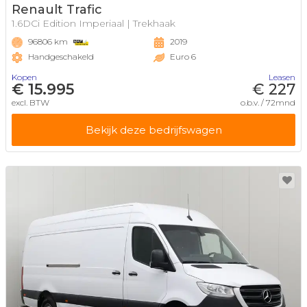
Renault Trafic
1.6DCi Edition Imperiaal | Trekhaak
96806 km
2019
Handgeschakeld
Euro 6
Kopen
Leasen
€ 15.995
€ 227
excl. BTW
o.b.v. / 72mnd
Bekijk deze bedrijfswagen