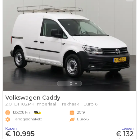
Volkswagen Caddy
2.0TDI 102PK Imperiaal | Trekhaak | Euro 6
135206 km
2019
Handgeschakeld
Euro 6
Kopen
Leasen
€ 10.995
€ 132