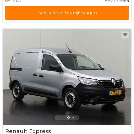
excl. BTW
o.b.v. / 72mnd
Bekijk deze bedrijfswagen
Renault Express