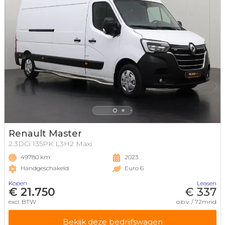
Renault Master
2.3DCi 135PK L3H2 Maxi
49780 km
2023
Handgeschakeld
Euro 6
Kopen
Leasen
€ 21.750
€ 337
excl. BTW
o.b.v. / 72mnd
Bekijk deze bedrijfswagen