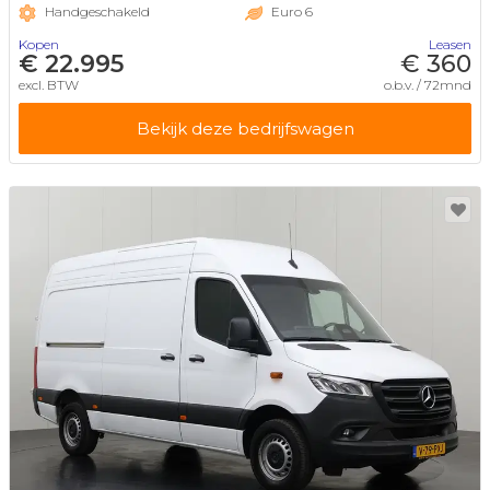
Handgeschakeld
Euro 6
Kopen
Leasen
€ 22.995
€ 360
excl. BTW
o.b.v. / 72mnd
Bekijk deze bedrijfswagen