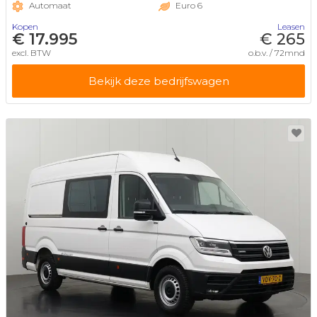
Automaat
Euro 6
Kopen
Leasen
€ 17.995
€ 265
excl. BTW
o.b.v. / 72mnd
Bekijk deze bedrijfswagen