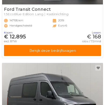
Ford Transit Connect
1.5EcoBlue Edition Lang | Kastinrichting
147195 km
2019
Handgeschakeld
Euro 6
Kopen
Leasen
€ 12.895
€ 168
excl. BTW
o.b.v. / 72mnd
Bekijk deze bedrijfswagen