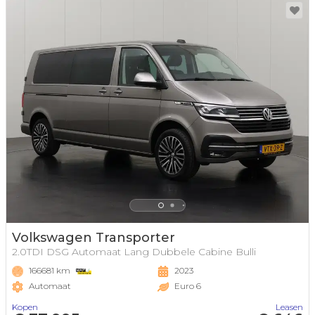
Volkswagen Transporter
2.0TDI DSG Automaat Lang Dubbele Cabine Bulli
166681 km
2023
Automaat
Euro 6
Kopen
Leasen