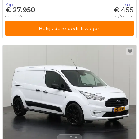
Kopen
Leasen
€ 27.950
€ 455
excl. BTW
o.b.v. / 72mnd
Bekijk deze bedrijfswagen