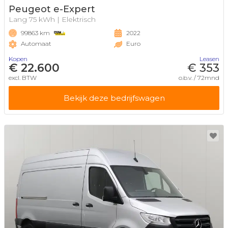
Peugeot e-Expert
Lang 75 kWh | Elektrisch
99863 km
2022
Automaat
Euro
Kopen
Leasen
€ 22.600
€ 353
excl. BTW
o.b.v. / 72mnd
Bekijk deze bedrijfswagen