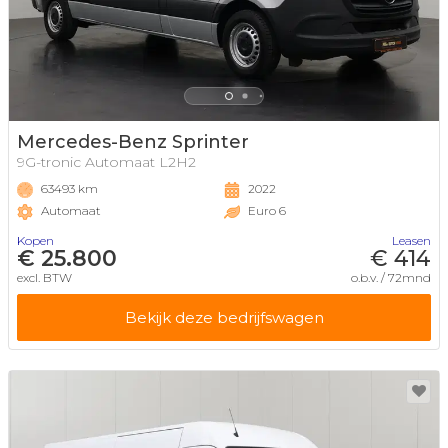
Mercedes-Benz Sprinter
9G-tronic Automaat L2H2
63493 km
2022
Automaat
Euro 6
Kopen
Leasen
€ 25.800
€ 414
excl. BTW
o.b.v. / 72mnd
Bekijk deze bedrijfswagen