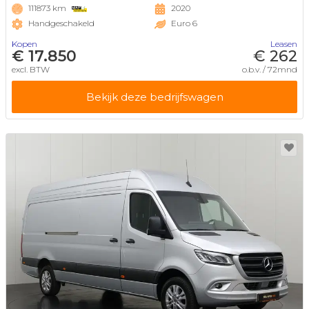
111873 km
2020
Handgeschakeld
Euro 6
Kopen
Leasen
€ 17.850
€ 262
excl. BTW
o.b.v. / 72mnd
Bekijk deze bedrijfswagen