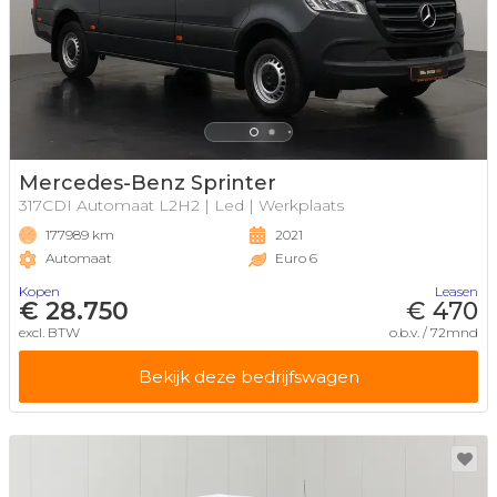
Mercedes-Benz Sprinter
317CDI Automaat L2H2 | Led | Werkplaats
177989 km
2021
Automaat
Euro 6
Kopen
Leasen
€ 28.750
€ 470
excl. BTW
o.b.v. / 72mnd
Bekijk deze bedrijfswagen