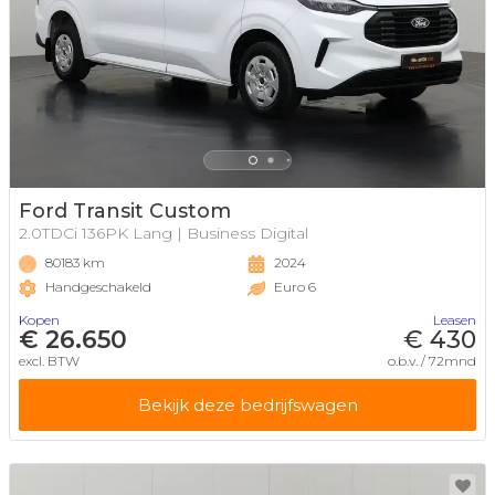
Ford Transit Custom
2.0TDCi 136PK Lang | Business Digital
80183 km
2024
Handgeschakeld
Euro 6
Kopen
Leasen
€ 26.650
€ 430
excl. BTW
o.b.v. / 72mnd
Bekijk deze bedrijfswagen