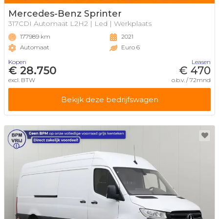
Mercedes-Benz Sprinter
317CDI Automaat L2H2 | Led | Werkplaats
177989 km
2021
Automaat
Euro 6
Kopen
Leasen
€ 28.750
€ 470
excl. BTW
o.b.v. / 72mnd
Bekijk deze bedrijfswagen