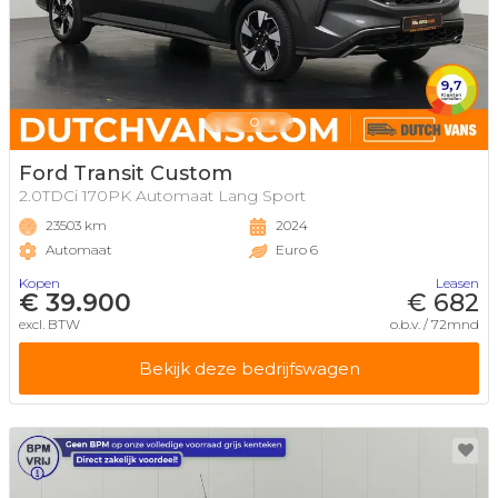
Ford Transit Custom
2.0TDCi 170PK Automaat Lang Sport
23503 km
2024
Automaat
Euro 6
Kopen
Leasen
€ 39.900
€ 682
excl. BTW
o.b.v. / 72mnd
Bekijk deze bedrijfswagen