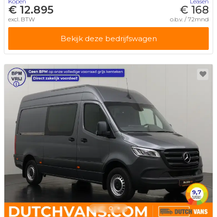
Kopen
Leasen
€ 12.895
€ 168
excl. BTW
o.b.v. / 72mnd
Bekijk deze bedrijfswagen