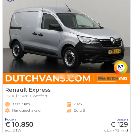
Renault Express
1.5DCi 95PK Comfort
105857 km
2023
Handgeschakeld
Euro 6
Kopen
Leasen
€ 10.850
€ 129
excl. BTW
o.b.v. / 72mnd