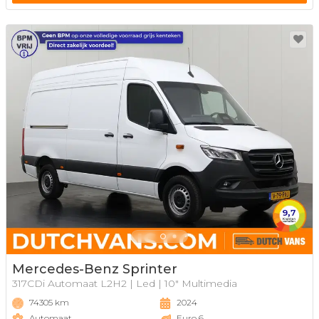
Mercedes-Benz Sprinter
317CDi Automaat L2H2 | Led | 10" Multimedia
74305 km
2024
Automaat
Euro 6