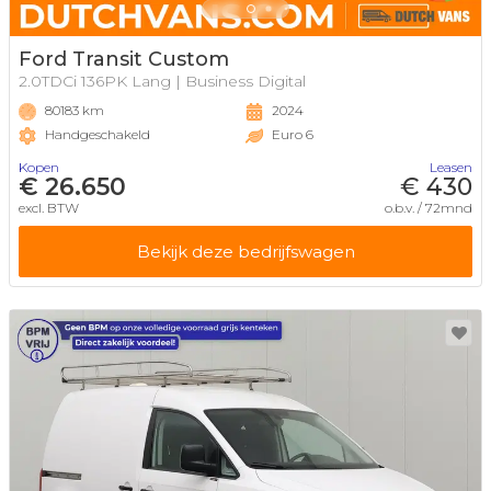
Ford Transit Custom
2.0TDCi 136PK Lang | Business Digital
80183 km
2024
Handgeschakeld
Euro 6
Kopen
Leasen
€ 26.650
€ 430
excl. BTW
o.b.v. / 72mnd
Bekijk deze bedrijfswagen