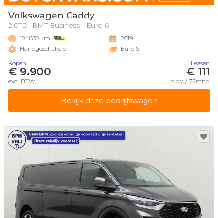
Volkswagen Caddy
2.0TDI BMT Business | Euro 6
184830 km
2019
Handgeschakeld
Euro 6
Kopen
Leasen
€ 9.900
€ 111
excl. BTW
o.b.v. / 72mnd
Bekijk deze bedrijfswagen