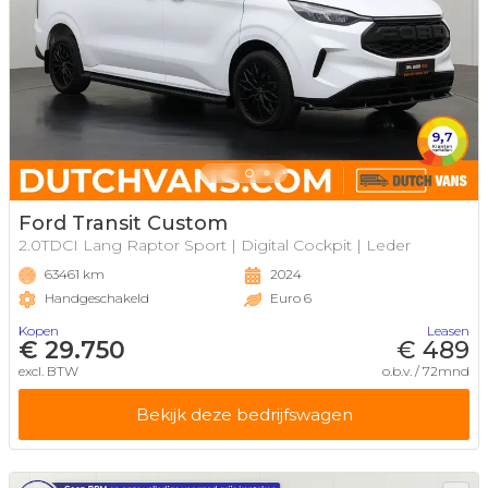
Ford Transit Custom
2.0TDCI Lang Raptor Sport | Digital Cockpit | Leder
63461 km
2024
Handgeschakeld
Euro 6
Kopen
Leasen
€ 29.750
€ 489
excl. BTW
o.b.v. / 72mnd
Bekijk deze bedrijfswagen