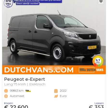
Peugeot e-Expert
Lang 75 kWh | Elektrisch
99863 km
2022
Automaat
Euro
Kopen
Leasen
€ 22.600
€ 353