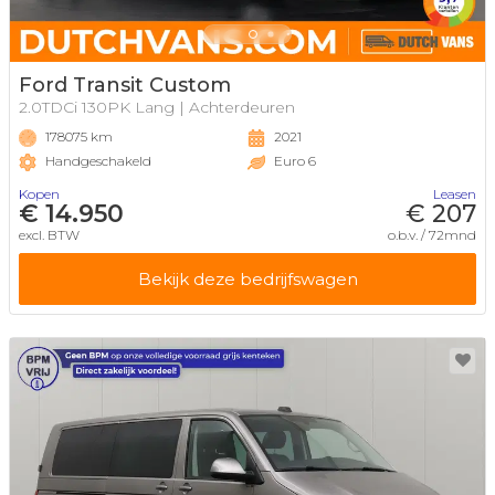
Ford Transit Custom
2.0TDCi 130PK Lang | Achterdeuren
178075 km
2021
Handgeschakeld
Euro 6
Kopen
Leasen
€ 14.950
€ 207
excl. BTW
o.b.v. / 72mnd
Bekijk deze bedrijfswagen