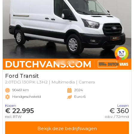
Ford Transit
2.0TDCi 130PK L3H2 | Multimedia | Camera
90461 km
2024
Handgeschakeld
Euro 6
Kopen
Leasen
€ 22.995
€ 360
excl. BTW
o.b.v. / 72mnd
Bekijk deze bedrijfswagen