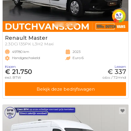
Renault Master
2.3DCi 135PK L3H2 Maxi
49780 km
2023
Handgeschakeld
Euro 6
Kopen
Leasen
€ 21.750
€ 337
excl. BTW
o.b.v. / 72mnd
Bekijk deze bedrijfswagen