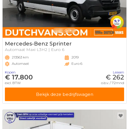
Mercedes-Benz Sprinter
Automaat Maxi L3H2 | Euro 6
213563 km
2019
Automaat
Euro 6
Kopen
Leasen
€ 17.800
€ 262
excl. BTW
o.b.v. / 72mnd
Bekijk deze bedrijfswagen