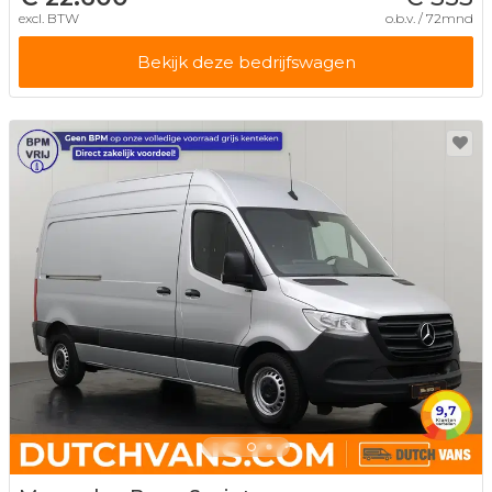
excl. BTW
o.b.v. / 72mnd
Bekijk deze bedrijfswagen