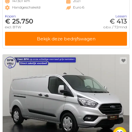
147307 km
2021
Handgeschakeld
Euro 6
Kopen
Leasen
€ 25.750
€ 413
excl. BTW
o.b.v. / 72mnd
Bekijk deze bedrijfswagen