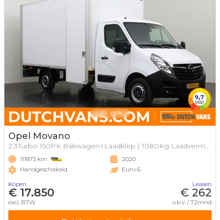
Opel Movano
2.3Turbo 150PK Bakwagen+Laadklep | 1080Kg Laadvermogen
111873 km
2020
Handgeschakeld
Euro 6
Kopen
Leasen
€ 17.850
€ 262
excl. BTW
o.b.v. / 72mnd