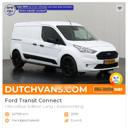
Ford Transit Connect
1.5EcoBlue Edition Lang | Kastinrichting
147195 km
2019
Handgeschakeld
Euro 6