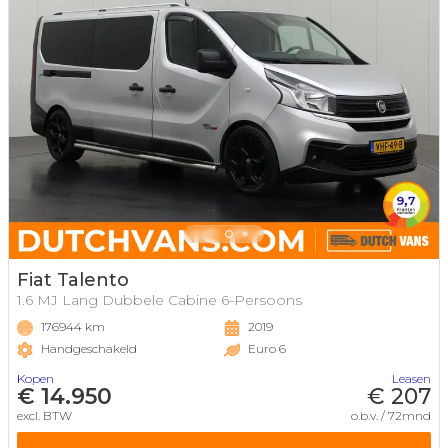
Fiat Talento
1.6 MJ Lang Dubbele Cabine 6-Persoons
176944 km
2019
Handgeschakeld
Euro 6
Kopen
Leasen
€ 14.950
€ 207
excl. BTW
o.b.v. / 72mnd