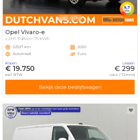
Opel Vivaro-e
L2H1 Edition 75 kWh
22527 km
2020
Automaat
Euro
Kopen
Leasen
€ 19.750
€ 299
excl. BTW
o.b.v. / 72mnd
Bekijk deze bedrijfswagen