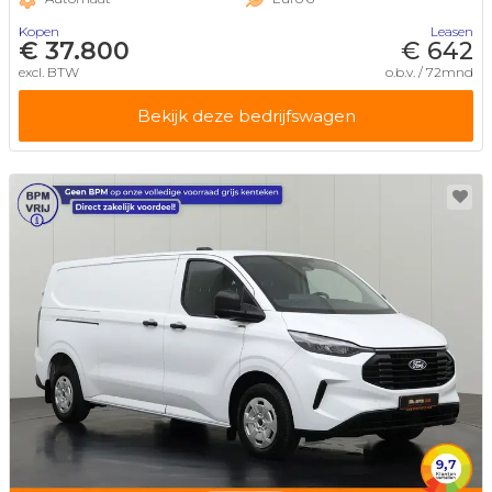
Kopen
Leasen
€ 37.800
€ 642
excl. BTW
o.b.v. / 72mnd
Bekijk deze bedrijfswagen