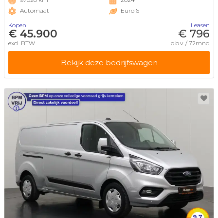
Automaat
Euro 6
Kopen
Leasen
€ 45.900
€ 796
excl. BTW
o.b.v. / 72mnd
Bekijk deze bedrijfswagen