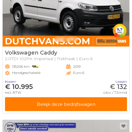
Volkswagen Caddy
2.0TDI 102PK Imperiaal | Trekhaak | Euro 6
135206 km
2019
Handgeschakeld
Euro 6
Kopen
Leasen
€ 10.995
€ 132
excl. BTW
o.b.v. / 72mnd
Bekijk deze bedrijfswagen