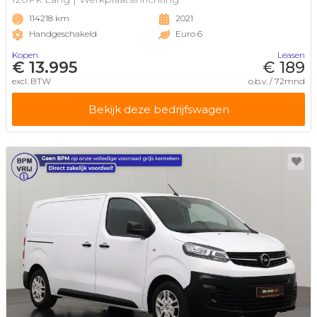
114218 km
2021
Handgeschakeld
Euro 6
Kopen
Leasen
€ 13.995
€ 189
excl. BTW
o.b.v. / 72mnd
Bekijk deze bedrijfswagen