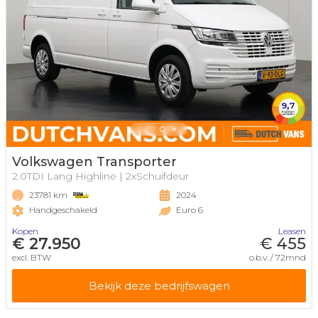
Volkswagen Transporter
2.0TDI Lang Highline | 2xSchuifdeur
23781 km
2024
Handgeschakeld
Euro 6
Kopen
Leasen
€ 27.950
€ 455
excl. BTW
o.b.v. / 72mnd
Bekijk deze bedrijfswagen