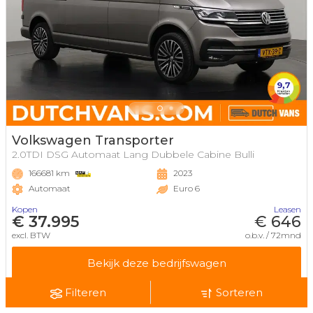
Volkswagen Transporter
2.0TDI DSG Automaat Lang Dubbele Cabine Bulli
166681 km
2023
Automaat
Euro 6
Kopen
Leasen
€ 37.995
€ 646
excl. BTW
o.b.v. / 72mnd
Bekijk deze bedrijfswagen
Filteren
Sorteren