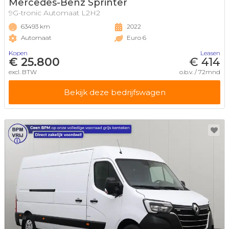
Mercedes-Benz Sprinter
9G-tronic Automaat L2H2
63493 km
2022
Automaat
Euro 6
Kopen
Leasen
€ 25.800
€ 414
excl. BTW
o.b.v. / 72mnd
Bekijk deze bedrijfswagen