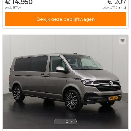
€ 14.950
€ 207
excl. BTW
o.b.v. / 72mnd
Bekijk deze bedrijfswagen