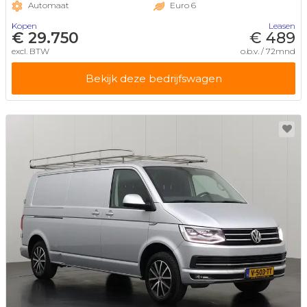
Automaat
Euro 6
Kopen
Leasen
€ 29.750
€ 489
excl. BTW
o.b.v. / 72mnd
Bekijk deze bedrijfswagen