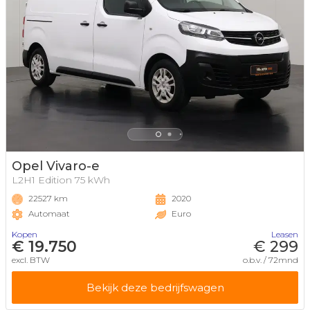
Opel Vivaro-e
L2H1 Edition 75 kWh
22527 km
2020
Automaat
Euro
Kopen
Leasen
€ 19.750
€ 299
excl. BTW
o.b.v. / 72mnd
Bekijk deze bedrijfswagen