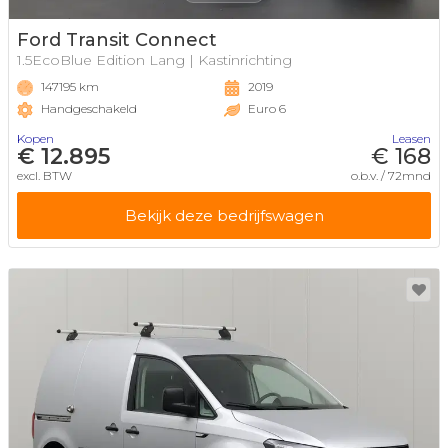
Ford Transit Connect
1.5EcoBlue Edition Lang | Kastinrichting
147195 km
2019
Handgeschakeld
Euro 6
Kopen
Leasen
€ 12.895
€ 168
excl. BTW
o.b.v. / 72mnd
Bekijk deze bedrijfswagen