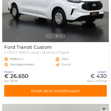
Ford Transit Custom
2.0TDCi 136PK Lang | Business Digital
80183 km
2024
Handgeschakeld
Euro 6
Kopen
Leasen
€ 26.650
€ 430
excl. BTW
o.b.v. / 72mnd
Bekijk deze bedrijfswagen