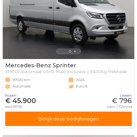
Mercedes-Benz Sprinter
319CDi Automaat L3H2 Maxi Exclusive | 3500Kg Trekhaak
97020 km
2024
Automaat
Euro 6
Kopen
Leasen
€ 45.900
€ 796
excl. BTW
o.b.v. / 72mnd
Bekijk deze bedrijfswagen