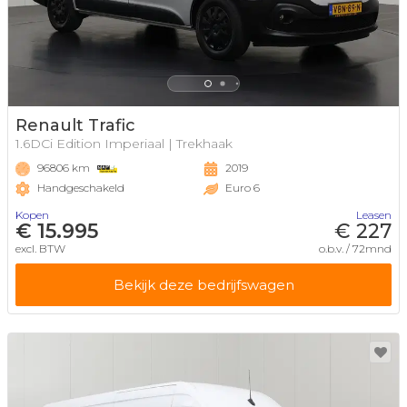
Renault Trafic
1.6DCi Edition Imperiaal | Trekhaak
96806 km
2019
Handgeschakeld
Euro 6
Kopen
Leasen
€ 15.995
€ 227
excl. BTW
o.b.v. / 72mnd
Bekijk deze bedrijfswagen