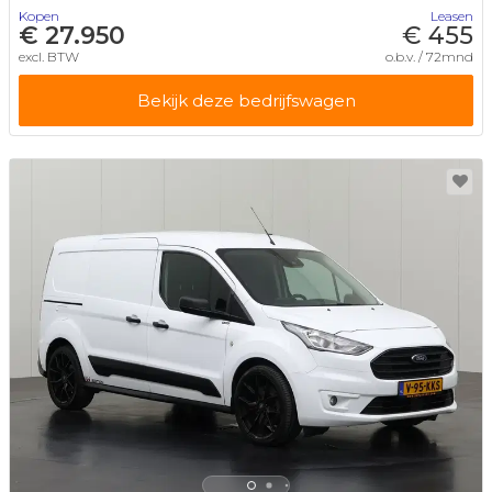
Kopen
Leasen
€ 27.950
€ 455
excl. BTW
o.b.v. / 72mnd
Bekijk deze bedrijfswagen