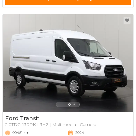
Ford Transit
2.0TDCi 130PK L3H2 | Multimedia | Camera
90461 km
2024