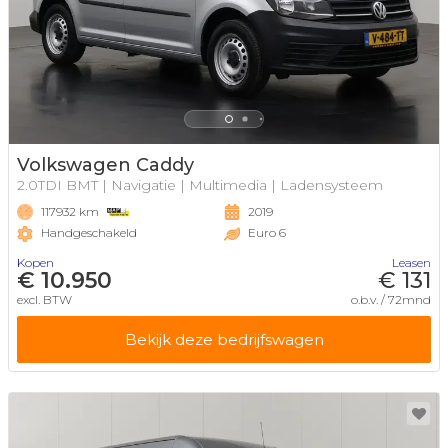
Volkswagen Caddy
2.0TDI BMT | Navigatie | Multimedia | Ladensysteem
117932 km
2019
Handgeschakeld
Euro 6
Kopen
Leasen
€ 10.950
€ 131
excl. BTW
o.b.v. / 72mnd
Bekijk deze bedrijfswagen