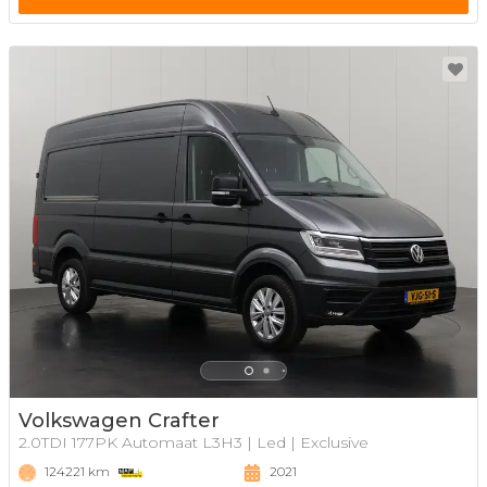
Volkswagen Crafter
2.0TDI 177PK Automaat L3H3 | Led | Exclusive
124221 km
2021