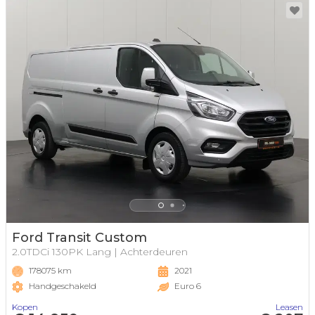
Ford Transit Custom
2.0TDCi 130PK Lang | Achterdeuren
178075 km
2021
Handgeschakeld
Euro 6
Kopen
Leasen