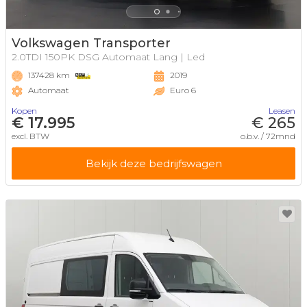
Volkswagen Transporter
2.0TDI 150PK DSG Automaat Lang | Led
137428 km
2019
Automaat
Euro 6
Kopen
Leasen
€ 17.995
€ 265
excl. BTW
o.b.v. / 72mnd
Bekijk deze bedrijfswagen