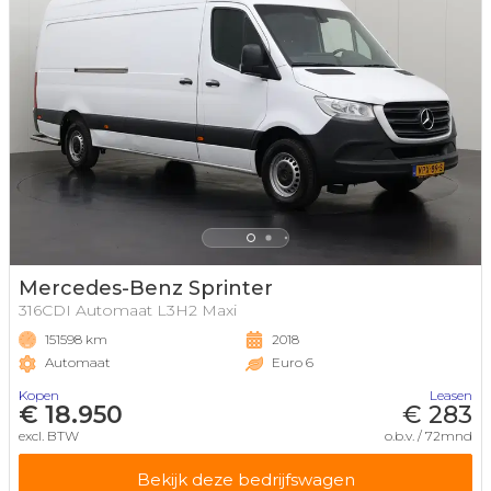
Mercedes-Benz Sprinter
316CDI Automaat L3H2 Maxi
151598 km
2018
Automaat
Euro 6
Kopen
Leasen
€ 18.950
€ 283
excl. BTW
o.b.v. / 72mnd
Bekijk deze bedrijfswagen