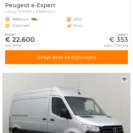
Peugeot e-Expert
Lang 75 kWh | Elektrisch
99863 km
2022
Automaat
Euro
Kopen
Leasen
€ 22.600
€ 353
excl. BTW
o.b.v. / 72mnd
Bekijk deze bedrijfswagen