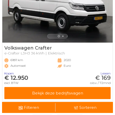
Volkswagen Crafter
e-Crafter L3H3 36 kWh | Elektrisch
61811 km
2020
Automaat
Euro
Kopen
Leasen
€ 12.950
€ 169
excl. BTW
o.b.v. / 72mnd
Bekijk deze bedrijfswagen
Filteren
Sorteren