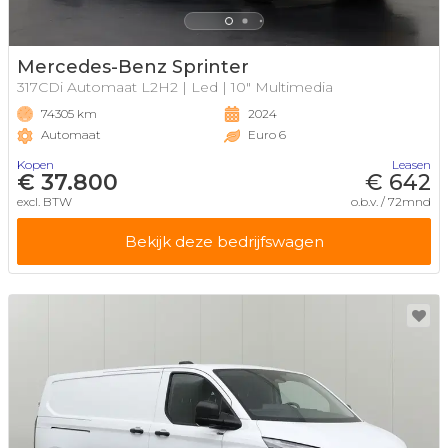
Mercedes-Benz Sprinter
317CDi Automaat L2H2 | Led | 10" Multimedia
74305 km
2024
Automaat
Euro 6
Kopen
Leasen
€ 37.800
€ 642
excl. BTW
o.b.v. / 72mnd
Bekijk deze bedrijfswagen