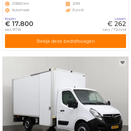
213563 km
2019
Automaat
Euro 6
Kopen
Leasen
€ 17.800
€ 262
excl. BTW
o.b.v. / 72mnd
Bekijk deze bedrijfswagen