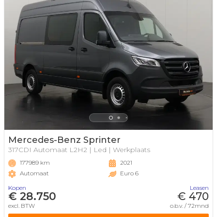
Mercedes-Benz Sprinter
317CDI Automaat L2H2 | Led | Werkplaats
177989 km
2021
Automaat
Euro 6
Kopen
Leasen
€ 28.750
€ 470
excl. BTW
o.b.v. / 72mnd