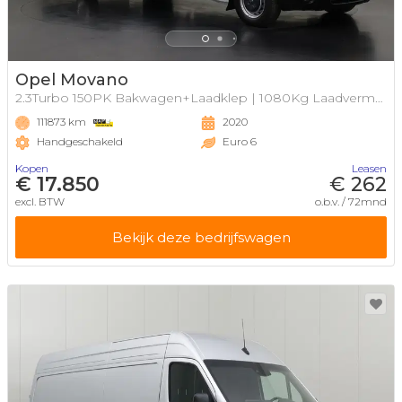
Opel Movano
2.3Turbo 150PK Bakwagen+Laadklep | 1080Kg Laadvermogen
111873 km
2020
Handgeschakeld
Euro 6
Kopen
Leasen
€ 17.850
€ 262
excl. BTW
o.b.v. / 72mnd
Bekijk deze bedrijfswagen