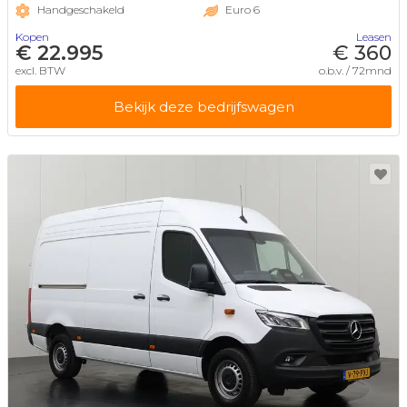
Handgeschakeld
Euro 6
Kopen
Leasen
€ 22.995
€ 360
excl. BTW
o.b.v. / 72mnd
Bekijk deze bedrijfswagen