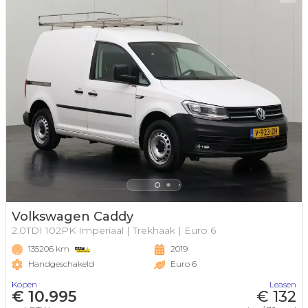
Volkswagen Caddy
2.0TDI 102PK Imperiaal | Trekhaak | Euro 6
135206 km
2019
Handgeschakeld
Euro 6
Kopen
Leasen
€ 10.995
€ 132