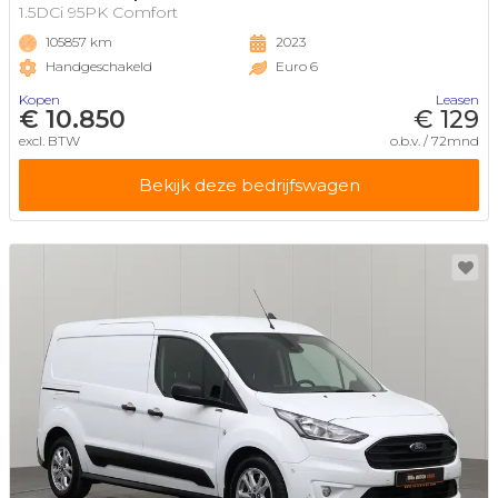
1.5DCi 95PK Comfort
105857 km
2023
Handgeschakeld
Euro 6
Kopen
Leasen
€ 10.850
€ 129
excl. BTW
o.b.v. / 72mnd
Bekijk deze bedrijfswagen