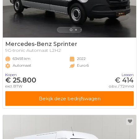
Mercedes-Benz Sprinter
9G-tronic Automaat L2H2
63493 km
2022
Automaat
Euro 6
Kopen
Leasen
€ 25.800
€ 414
excl. BTW
o.b.v. / 72mnd
Bekijk deze bedrijfswagen