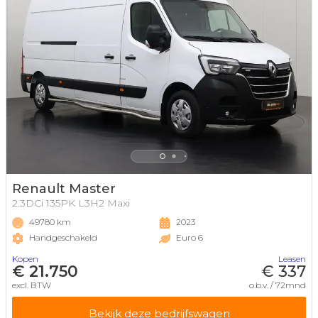
Renault Master
2.3DCi 135PK L3H2 Maxi
49780 km
2023
Handgeschakeld
Euro 6
Kopen
Leasen
€ 21.750
€ 337
excl. BTW
o.b.v. / 72mnd
Bekijk deze bedrijfswagen