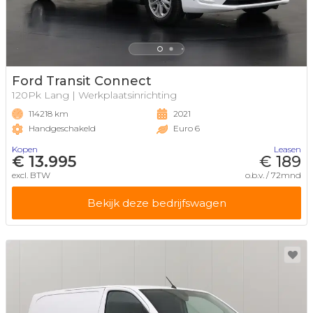
Ford Transit Connect
120Pk Lang | Werkplaatsinrichting
114218 km
2021
Handgeschakeld
Euro 6
Kopen
Leasen
€ 13.995
€ 189
excl. BTW
o.b.v. / 72mnd
Bekijk deze bedrijfswagen