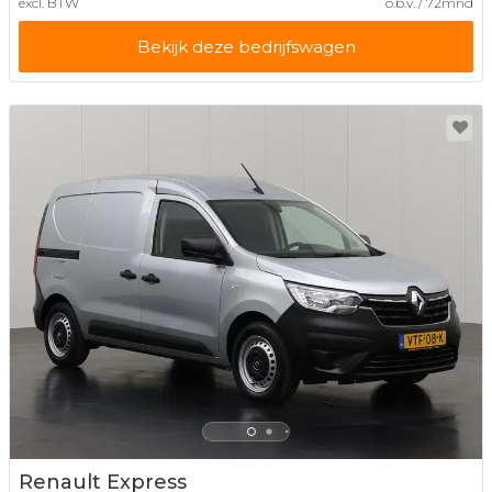
excl. BTW
o.b.v. / 72mnd
Bekijk deze bedrijfswagen
Renault Express