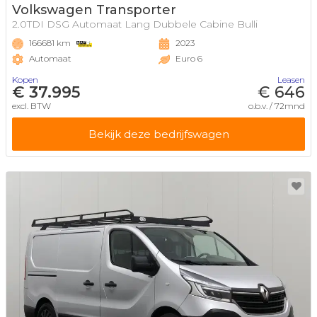
Volkswagen Transporter
2.0TDI DSG Automaat Lang Dubbele Cabine Bulli
166681 km
2023
Automaat
Euro 6
Kopen
Leasen
€ 37.995
€ 646
excl. BTW
o.b.v. / 72mnd
Bekijk deze bedrijfswagen